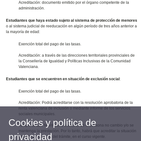
Acreditación: documento emitido por el órgano competente de la
administración.
Estudiantes que haya estado sujeto al sistema de
protección de menores
o al sistema judicial de reeducación en algún período de tres años anterior a
la mayoría de edad:
Exención total del pago de las tasas.
Acreditación: a través de las direcciones territoriales provinciales de
la Consellería de Igualdad y Políticas Inclusivas de la Comunidad
Valenciana.
Estudiantes que se encuentren en situación de exclusión social
:
Exención total del pago de las tasas.
Acreditación: Podrá acreditarse con la resolución aprobatoria de la
renta valenciana de inclusión o mediante informe de los servicios
sociales municipales.
Cookies y política de
Temporalidad: Mientras la situación de la persona no cambio y/o se
mantenga la prestación. Por lo tanto, habrá que acreditar la situación
privacidad
actualiza a la fecha del trámite, en el curso vigente.