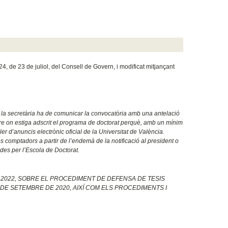
4, de 23 de juliol, del Consell de Govern, i modificat mitjançant
i o la secretària ha de comunicar la convocatòria amb una antelació
ntre on estiga adscrit el programa de doctorat perquè, amb un mínim
ler d’anuncis electrònic oficial de la Universitat de València.
s comptadors a partir de l’endemà de la notificació al president o
des per l’Escola de Doctorat.
 2022, SOBRE EL PROCEDIMENT DE DEFENSA DE TESIS
E SETEMBRE DE 2020, AIXÍ COM ELS PROCEDIMENTS I