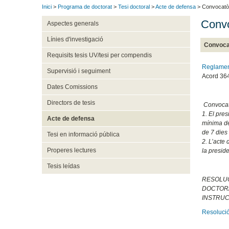
Inici
>
Programa de doctorat
>
Tesi doctoral
>
Acte de defensa
> Convocatò
Convo
Aspectes generals
Línies d'investigació
Convoca
Requisits tesis UV/tesi per compendis
Reglament
Supervisió i seguiment
Acord 36
Dates Comissions
Directors de tesis
Convocatò
1. El pres
Acte de defensa
mínima de
de 7 dies 
Tesi en informació pública
2. L’acte
Properes lectures
la presid
Tesis leídas
RESOLUC
DOCTORA
INSTRUC
Resolució