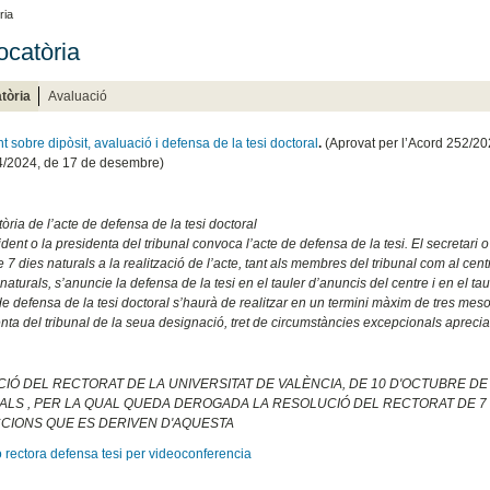
ria
catòria
tòria
Avaluació
 sobre dipòsit, avaluació i defensa de la tesi doctoral
.
(Aprovat per l’Acord 252/202
4/2024, de 17 de desembre)
ria de l’acte de defensa de la tesi doctoral
ident o la presidenta del tribunal convoca l’acte de defensa de la tesi. El secretar
 7 dies naturals a la realització de l’acte, tant als membres del tribunal com al ce
naturals, s’anuncie la defensa de la tesi en el tauler d’anuncis del centre i en el tau
 de defensa de la tesi doctoral s’haurà de realitzar en un termini màxim de tres meso
enta del tribunal de la seua designació, tret de circumstàncies excepcionals aprecia
IÓ DEL RECTORAT DE LA UNIVERSITAT DE VALÈNCIA, DE 10 D'OCTUBRE DE
LS , PER LA QUAL QUEDA DEROGADA LA RESOLUCIÓ DEL RECTORAT DE 7 D
CIONS QUE ES DERIVEN D'AQUESTA
 rectora defensa tesi per videoconferencia