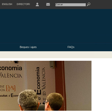
ENGLISH
DIRECTORI
USER
Beques i ajuts
FAQs