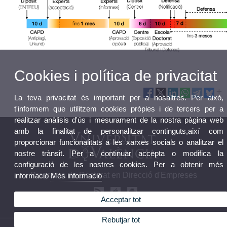
Cookies i política de privacitat
La teva privacitat és important per a nosaltres. Per això,
t'informem que utilitzem cookies pròpies i de tercers per a
realitzar anàlisis d'ús i mesurament de la nostra pàgina web
amb la finalitat de personalitzar continguts,així com
proporcionar funcionalitats a les xarxes socials o analitzar el
nostre trànsit. Per a continuar accepta o modifica la
configuració de les nostres cookies. Per a obtenir més
Programa de Doctorat en Direcció d'Empreses
informació
Més informació
Acceptar tot
Rebutjar tot
© 2026 UV. - Avda. Tarongers, s/n. 46022 València. Espanya. Telèfon: 963 828 312