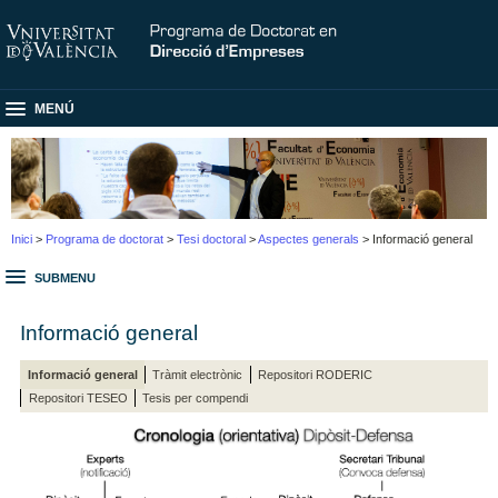
MENÚ
Inici
>
Programa de doctorat
>
Tesi doctoral
>
Aspectes generals
> Informació general
SUBMENU
Informació general
Informació general
Tràmit electrònic
Repositori RODERIC
Repositori TESEO
Tesis per compendi