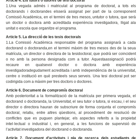
Article 4. Els tutors o tutores de tesi doctoral
1.Una vegada admès i matriculat al programa de doctorat, a tots els
doctorands i doctorandes elsserà assignat per part de la corresponent
Comissió Acadèmica, en el termini de tres mesos, untutor o tutora, que serà
un doctor o doctora amb acreditada experiència investigadora, lligat ala
unitat o escola que organitze el programa.
Article 5. La direcció de les tesis doctorals
1.La Comissió Acadèmica responsable del programa assignarà a cada
doctorand o doctoranda,en el termini màxim de tres mesos des de la seua
matrícula, un director o directora de la tesidoctoral, que podrà ser coincident
o no amb la persona designada com a tutor. Aquestaassignació podrà
recaure en qualsevol doctor o doctora amb experiència
investigadoradegudament acreditada i amb independència de la universitat,
centre o institució en què presteels seus serveis. Una tesi doctoral pot ser
codirigida com a màxim per tres doctors o doctores.
Article 6. Document de compromís doctoral
Amb posterioritat a la formalització de la matrícula per primera vegada, el
doctorand o doctoranda, la Universitat, el seu tutor o tutora, si escau, i el seu
director o directora hauran de subscriure de forma conjunta el compromís
doctoral, relatiu, entre altres qüestions, al procediment de resolució de
conflictes que es puguen plantejar, els aspectes referits a la propietat
intel·lectual o industrial i, en general, a les funcions de supervisió de
l’activitat investigadora del doctorand o doctoranda.
Article 7. Document d’activitats i pla de recerca dels estudiants de