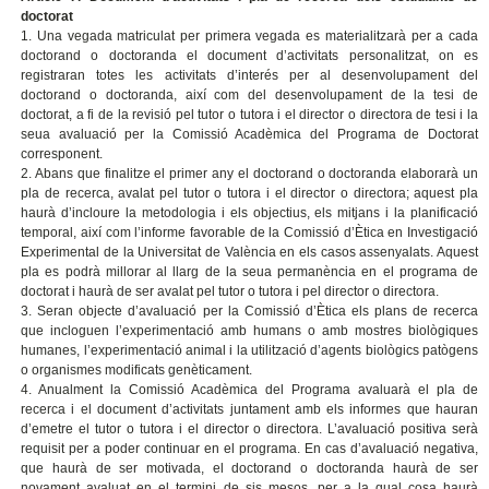
doctorat
1. Una vegada matriculat per primera vegada es materialitzarà per a cada
doctorand o doctoranda el document d’activitats personalitzat, on es
registraran totes les activitats d’interés per al desenvolupament del
doctorand o doctoranda, així com del desenvolupament de la tesi de
doctorat, a fi de la revisió pel tutor o tutora i el director o directora de tesi i la
seua avaluació per la Comissió Acadèmica del Programa de Doctorat
corresponent.
2. Abans que finalitze el primer any el doctorand o doctoranda elaborarà un
pla de recerca, avalat pel tutor o tutora i el director o directora; aquest pla
haurà d’incloure la metodologia i els objectius, els mitjans i la planificació
temporal, així com l’informe favorable de la Comissió d’Ètica en Investigació
Experimental de la Universitat de València en els casos assenyalats. Aquest
pla es podrà millorar al llarg de la seua permanència en el programa de
doctorat i haurà de ser avalat pel tutor o tutora i pel director o directora.
3. Seran objecte d’avaluació per la Comissió d’Ètica els plans de recerca
que incloguen l’experimentació amb humans o amb mostres biològiques
humanes, l’experimentació animal i la utilització d’agents biològics patògens
o organismes modificats genèticament.
4. Anualment la Comissió Acadèmica del Programa avaluarà el pla de
recerca i el document d’activitats juntament amb els informes que hauran
d’emetre el tutor o tutora i el director o directora. L’avaluació positiva serà
requisit per a poder continuar en el programa. En cas d’avaluació negativa,
que haurà de ser motivada, el doctorand o doctoranda haurà de ser
novament avaluat en el termini de sis mesos, per a la qual cosa haurà