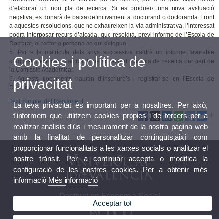
d’elaborar un nou pla de recerca. Si es produeix una nova avaluació
negativa, es donarà de baixa definitivament al doctorand o doctoranda. Front
a aquestes resolucions, que no exhaureixen la via administrativa, l’interessat
podrà interposar recurs d’alçada, que resoldrà, previ informe de l’Escola de
Doctorat, el rector o persona en qui delegue.
5. Per a la matrícula dels anys successius caldrà un informe favorable
Cookies i política de
d’aquest document d’activitats personalitzat i del pla de recerca per part de
la Comissió Acadèmica.
6. Aquests documents hauran d’inscriure’s i registrar-se en l’Escola de
privacitat
Doctorat.
Text complet del Reglament
La teva privacitat és important per a nosaltres. Per això,
t'informem que utilitzem cookies pròpies i de tercers per a
realitzar anàlisis d'ús i mesurament de la nostra pàgina web
amb la finalitat de personalitzar continguts,així com
proporcionar funcionalitats a les xarxes socials o analitzar el
nostre trànsit. Per a continuar accepta o modifica la
configuració de les nostres cookies. Per a obtenir més
informació
Més informació
Doctorat en Economia Social
Acceptar tot