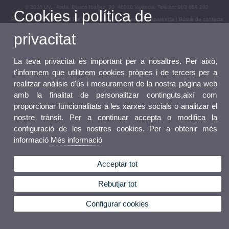
© 2026 UV. - Avda. Blasco Ibáñez, 30. 46010 València. Telèfon: 963 864 100
Cookies i política de
Avís legal
|
Accessibilitat
|
Política privacitat
|
Cookies
|
Transparència
|
Bústia de contacte
privacitat
La teva privacitat és important per a nosaltres. Per això,
t'informem que utilitzem cookies pròpies i de tercers per a
realitzar anàlisis d'ús i mesurament de la nostra pàgina web
amb la finalitat de personalitzar continguts,així com
proporcionar funcionalitats a les xarxes socials o analitzar el
nostre trànsit. Per a continuar accepta o modifica la
configuració de les nostres cookies. Per a obtenir més
informació
Més informació
Acceptar tot
Rebutjar tot
Configurar cookies