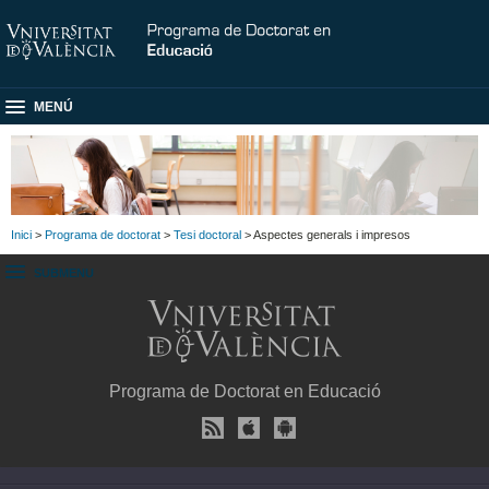
MENÚ
Inici
>
Programa de doctorat
>
Tesi doctoral
> Aspectes generals i impresos
SUBMENU
Programa de Doctorat en Educació