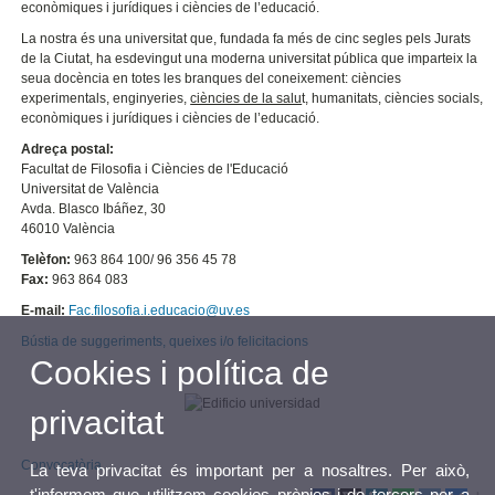
econòmiques i jurídiques i ciències de l’educació.
La nostra és una universitat que, fundada fa més de cinc segles pels Jurats
de la Ciutat, ha esdevingut una moderna universitat pública que imparteix la
seua docència en totes les branques del coneixement: ciències
experimentals, enginyeries,
ciències de la salu
t, humanitats, ciències socials,
econòmiques i jurídiques i ciències de l’educació.
Adreça postal:
Facultat de Filosofia i Ciències de l'Educació
Universitat de València
Avda. Blasco Ibáñez, 30
46010 València
Telèfon:
963 864 100/ 96 356 45 78
Fax:
963 864 083
E-mail:
Fac.filosofia.i.educacio@uv.es
Bústia de suggeriments, queixes i/o felicitacions
Cookies i política de
privacitat
Convocatòria
La teva privacitat és important per a nosaltres. Per això,
t'informem que utilitzem cookies pròpies i de tercers per a