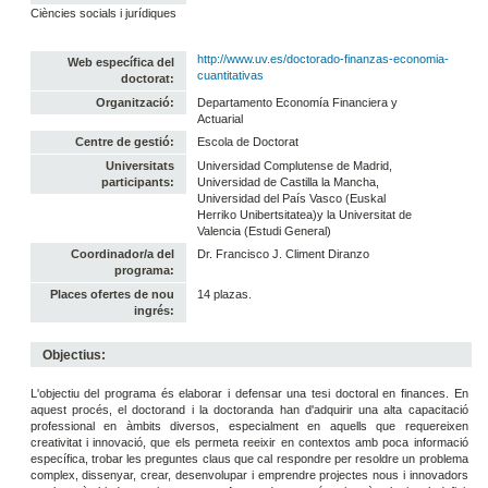
Ciències socials i jurídiques
http://www.uv.es/doctorado-finanzas-economia-
Web específica del
cuantitativas
doctorat:
Organització:
Departamento Economía Financiera y
Actuarial
Centre de gestió:
Escola de Doctorat
Universitats
Universidad Complutense de Madrid,
participants:
Universidad de Castilla la Mancha,
Universidad del País Vasco (Euskal
Herriko Unibertsitatea)y la Universitat de
Valencia (Estudi General)
Coordinador/a del
Dr. Francisco J. Climent Diranzo
programa:
Places ofertes de nou
14 plazas.
ingrés:
Objectius:
L'objectiu del programa és elaborar i defensar una tesi doctoral en finances. En
aquest procés, el doctorand i la doctoranda han d'adquirir una alta capacitació
professional en àmbits diversos, especialment en aquells que requereixen
creativitat i innovació, que els permeta reeixir en contextos amb poca informació
específica, trobar les preguntes claus que cal respondre per resoldre un problema
complex, dissenyar, crear, desenvolupar i emprendre projectes nous i innovadors