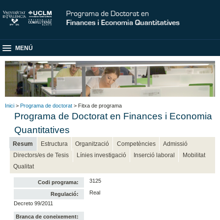
MENÚ
Inici
>
Programa de doctorat
> Fitxa de programa
Programa de Doctorat en Finances i Economia
Quantitatives
Resum
Estructura
Organització
Competències
Admissió
Directors/es de Tesis
Línies investigació
Inserció laboral
Mobilitat
Qualitat
3125
Codi programa:
Real
Regulació:
Decreto 99/2011
Branca de coneixement: