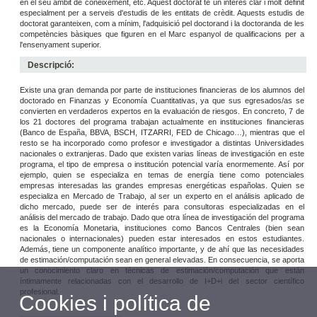
en el seu àmbit de coneixement, etc. Aquest doctorat té un interès clar i molt definit
especialment per a serveis d'estudis de les entitats de crèdit. Aquests estudis de
doctorat garanteixen, com a mínim, l'adquisició pel doctorand i la doctoranda de les
competències bàsiques que figuren en el Marc espanyol de qualificacions per a
l'ensenyament superior.
Descripció:
Existe una gran demanda por parte de instituciones financieras de los alumnos del
doctorado en Finanzas y Economía Cuantitativas, ya que sus egresados/as se
convierten en verdaderos expertos en la evaluación de riesgos. En concreto, 7 de
los 21 doctores del programa trabajan actualmente en instituciones financieras
(Banco de España, BBVA, BSCH, ITZARRI, FED de Chicago…), mientras que el
resto se ha incorporado como profesor e investigador a distintas Universidades
nacionales o extranjeras. Dado que existen varias líneas de investigación en este
programa, el tipo de empresa o institución potencial varía enormemente. Así por
ejemplo, quien se especializa en temas de energía tiene como potenciales
empresas interesadas las grandes empresas energéticas españolas. Quien se
especializa en Mercado de Trabajo, al ser un experto en el análisis aplicado de
dicho mercado, puede ser de interés para consultoras especializadas en el
análisis del mercado de trabajo. Dado que otra línea de investigación del programa
es la Economía Monetaria, instituciones como Bancos Centrales (bien sean
nacionales o internacionales) pueden estar interesados en estos estudiantes.
Además, tiene un componente analítico importante, y de ahí que las necesidades
de estimación/computación sean en general elevadas. En consecuencia, se aporta
un conocimiento claro en técnicas de estimación/computación que están
íntimamente relacionadas con el desarrollo de I+D+i del sector científico
profesional.
Cookies i política de