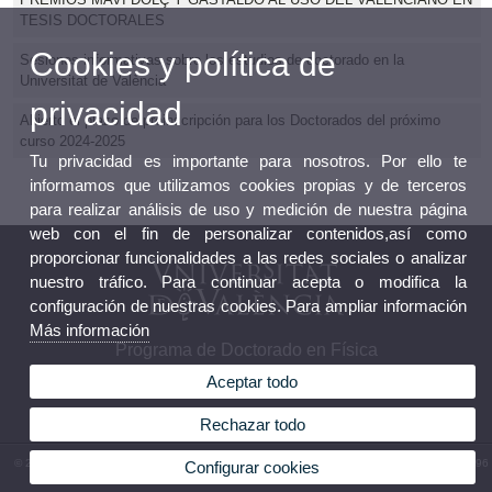
TESIS DOCTORALES
Cookies y política de
Sesiones informativas sobre los estudios de doctorado en la
Universitat de València
privacidad
Abierto el plazo de preinscripción para los Doctorados del próximo
curso 2024-2025
Tu privacidad es importante para nosotros. Por ello te
informamos que utilizamos cookies propias y de terceros
para realizar análisis de uso y medición de nuestra página
web con el fin de personalizar contenidos,así como
proporcionar funcionalidades a las redes sociales o analizar
nuestro tráfico. Para continuar acepta o modifica la
configuración de nuestras cookies. Para ampliar información
Más información
Programa de Doctorado en Física
Aceptar todo
Rechazar todo
© 2026 UV. - Av. Vicent Andrés Estellés, 19, 46100 Burjassot. Valencia. España. Tel. (+34) 96
Configurar cookies
354 33 07