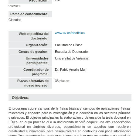
Regulación:
99/2011
Rama de conocimiento:
Ciencias
www.uv.es/docfisica
Web específica del
doctorado:
Organización:
Facultad de Física
Centro de gestión:
Escuela de Doctorado
Universidades
Universitat de València
participantes:
Coordinador de
Dr. Pablo Arnalte Mur
programa:
Plazas ofertadas de
35 plazas
nuevo ingreso:
Objetivos:
El programa cubre campos de la física básica y campos de aplicaciones físicas
relevantes y capacita para la investigación y la docencia en los sectores públicos
y privados. El objetivo principal es la elaboración y defensa de la tesis doctoral en
Física, en cuyo proceso el o la doctoranda deberá adquirir una alta capacitación
profesional en ámbitos diversos, especialmente en aquellos que requieren
creatividad e innovación, para desenvolverse en contextos con poca información
específica, encontrar las preguntas claves que hay que responder para resolver