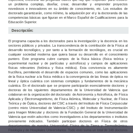
un problema complejo, diseñar, crear, desarrollar y emprender proyectos
novedosos e innovadores en su ámbito de conocimiento, etc. Los estudios de
doctorado garantizarán, como mínimo, la adquisición por el y la doctoranda de las
competencias básicas que figuran en el Marco Español de Cualificaciones para la
Educación Superior.
Descripción:
El programa capacita a los doctorados para la investigación y la docencia en los
sectores públicos y privados. La transcendencia de la contribución de la Física al
desarrollo tecnológico, y por tanto a la formación de tecnólogos, es crucial en
cualquier sociedad moderna que quiera basar su desarrollo en el conocimiento
puntero. Este programa cubre campos de la física básica (física teórica y
experimental nuclear y de partículas y astrofísica) y campos de aplicaciones
físicas relevantes (fotónica y física médica). Esta convivencia es altamente
fructífera, permitiendo el desarrollo de espacios comunes, como las aplicaciones
de la física nuclear a la física médica o la convergencia de las líneas de óptica no
lineal y óptica cuántica con sistemas complejos y fundamentos de la mecánica
cuántica. En el doctorado que se propone participarán esencialmente doctores y
doctoras de los siguientes departamentos de la Universidad de Valencia que
colaboran en la organización del doctorado: de Astronomía y Astrofísica, de Física
Aplicada y Electromagnetismo, de Física Atómica, Molecular y Nuclear, de Física
Teórica y de Óptica, doctores del CSIC a través del Instituto de Física Corpuscular
(centro mixto Universidad de Valencia-CSIC) y del Instituto de Instrumentación
para Imagen Molecular y doctores de la Fundación General de la Universidad de
Valencia que estén adscritos como investigadores a los departamentos o institutos
previamente indicados. También participan doctores en Física de otros
departamentos de nuestra Universidad, Física de la Tierra y Termodinámica,
Fisiología y de Hospitales Universitarios. Todo esto suma un total de 148 doctores