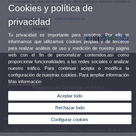
con capacidad de dirección de tesis. Por último, participan doctores extranjeros
Cookies y política de
unas veces en cotutela y en un caso cómo único director.
pablo.arnalte@uv.es
privacidad
Contacto información de
caracter académico del
programa:
Tu privacidad es importante para nosotros. Por ello te
informamos que utilizamos cookies propias y de terceros
para realizar análisis de uso y medición de nuestra página
web con el fin de personalizar contenidos,así como
proporcionar funcionalidades a las redes sociales o analizar
nuestro tráfico. Para continuar acepta o modifica la
configuración de nuestras cookies. Para ampliar información
Más información
Programa de Doctorado en Física
Aceptar todo
Rechazar todo
Configurar cookies
© 2026 UV. - Av. Vicent Andrés Estellés, 19, 46100 Burjassot. Valencia. España. Tel. (+34) 96
354 33 07
Aviso legal
|
Accesibilidad
|
Política privacidad
|
Cookies
|
Transparencia
|
Bústia de contacte