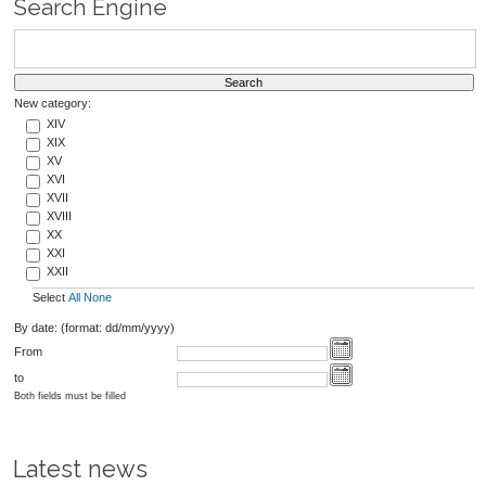
Search Engine
New category:
XIV
XIX
XV
XVI
XVII
XVIII
XX
XXI
XXII
Select
All
None
By date: (format: dd/mm/yyyy)
From
to
Both fields must be filled
Latest news