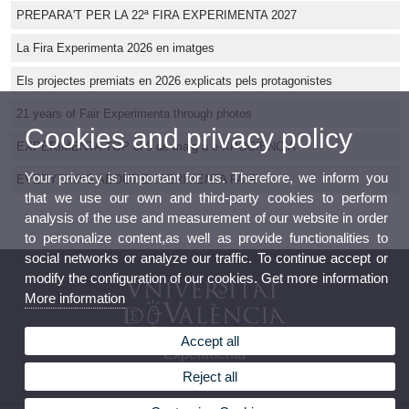
PREPARA'T PER LA 22ª FIRA EXPERIMENTA 2027
La Fira Experimenta 2026 en imatges
Els projectes premiats en 2026 explicats pels protagonistes
21 years of Fair Experimenta through photos
Cookies and privacy policy
EXPERIMENTA TOP el 9 de maig a e-XPOCIÈNCIA
Your privacy is important for us. Therefore, we inform you
EVERYTHING ABOUT EXPERIMENTA FAIR
that we use our own and third-party cookies to perform
analysis of the use and measurement of our website in order
to personalize content,as well as provide functionalities to
social networks or analyze our traffic. To continue accept or
modify the configuration of our cookies. Get more information
More information
Accept all
Experimenta
Reject all