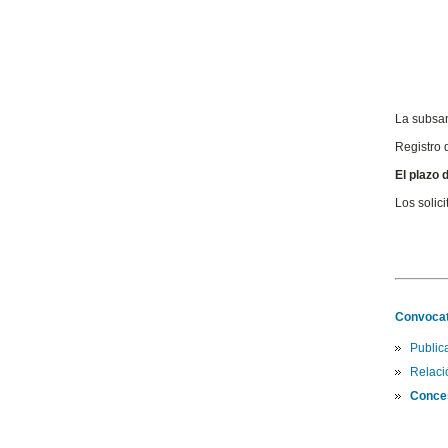
La subsana
Registro 
El plazo 
Los solic
Convocat
Publi
Relaci
Conces