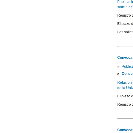
Publicaci
solicitude
Registro 
El plazo 
Los solic
Convocat
Publi
Conce
Relación 
de la Univ
El plazo 
Registro 
Convocat