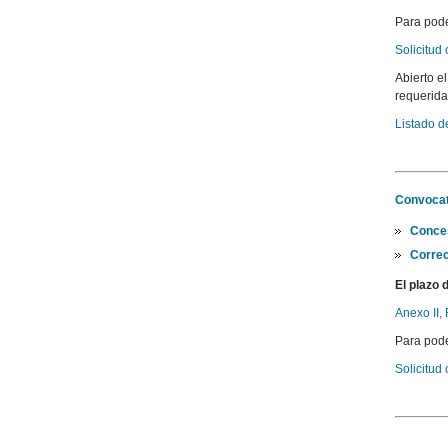
Para pode
Solicitud
Abierto e
requerida
Listado d
Convocat
Conce
Correc
El plazo 
Anexo II,
Para pode
Solicitud