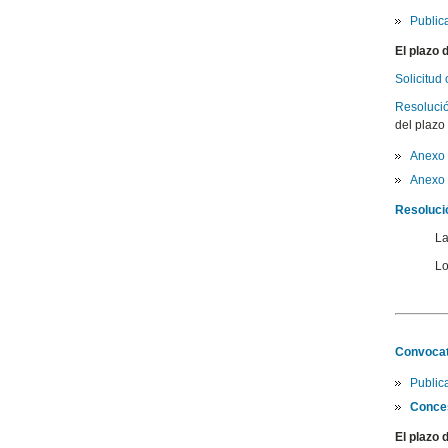
Public
El plazo 
Solicitud
Resolució
del plazo
Anexo 
Anexo 
Resoluci
La
Lo
Convocat
Publi
Conces
El plazo 