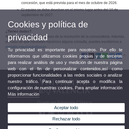
concesión, que está prevista para el mes de octubre de 2026.
El equipo se debe devolver en el mismo lugar antes del 10 de
septiembre de 2027.
Cookies y política de
¿Tienes dudas?
privacidad
Recomendamos leer las bases de la resolución de la convocatoria. Además,
en caso de que necesites hacernos alguna consulta, puedes escribirnos a
portatils.estudiants@uv.es
.
Tu privacidad es importante para nosotros. Por ello te
informamos que utilizamos cookies propias y de terceros
para realizar análisis de uso y medición de nuestra página
web con el fin de personalizar contenidos,así como
proporcionar funcionalidades a las redes sociales o analizar
nuestro tráfico. Para continuar acepta o modifica la
configuración de nuestras cookies. Para ampliar información
Más información
Grado en Filología Clásica
Aceptar todo
Rechazar todo