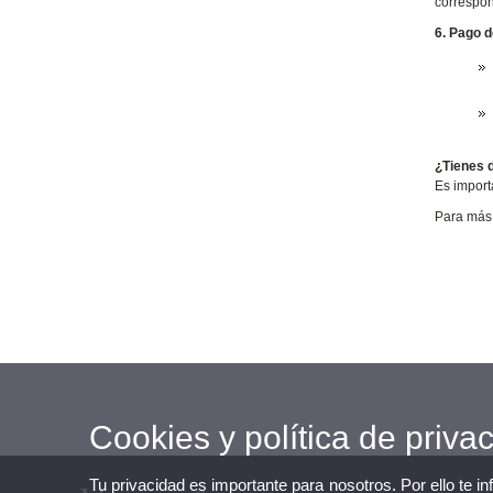
correspon
6. Pago d
¿Tienes 
Es import
Para más 
Cookies y política de priva
Tu privacidad es importante para nosotros. Por ello te i