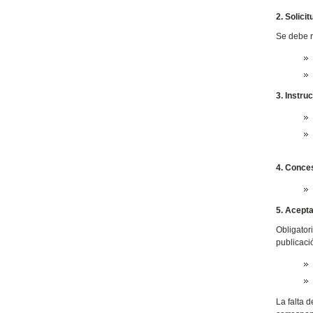
2. Solici
Se debe r
3. Instru
4. Conce
5. Acept
Obligator
publicaci
La falta 