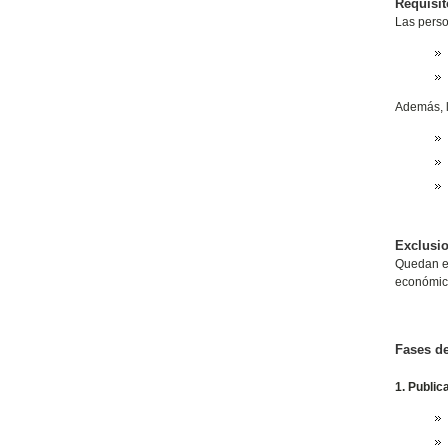
Requisit
Las perso
Además, l
Exclusi
Quedan ex
económic
Fases de
1. Public