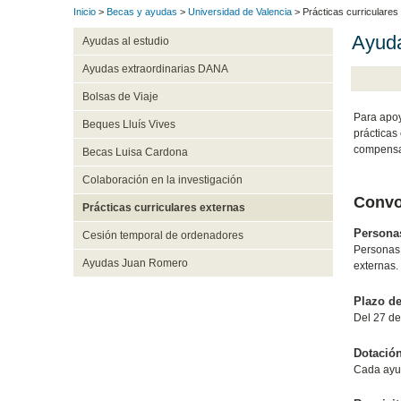
Inicio
>
Becas y ayudas
>
Universidad de Valencia
> Prácticas curriculares
Ayuda
Ayudas al estudio
Ayudas extraordinarias DANA
Bolsas de Viaje
Para apoy
Beques Lluís Vives
prácticas
compensar
Becas Luisa Cardona
Colaboración en la investigación
Convo
Prácticas curriculares externas
Personas
Cesión temporal de ordenadores
Personas 
Ayudas Juan Romero
externas.
Plazo de
Del 27 de
Dotació
Cada ayud