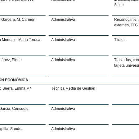
Sicue
n Garcerá, M. Carmen
Administrativa
Reconocimient
externes, TFG
 Morlesín, Maria Teresa
Administrativa
Títulos
Ibáñez, Elena
Administrativa
Traslados, créd
tarjeta universi
ÓN ECONÓMICA
o Sierra, Emma Mª
Técnica Media de Gestión
García, Consuelo
Administrativa
pilla, Sandra
Administrativa