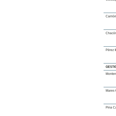
Carrió
Chacón
Pérez 
GESTI
Monter
Mares 
Pina Ca