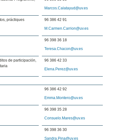
Marcos.Calatayud@uv.es
os, práctiques
96 386 42 91
M.Carmen.Carrion@uv.es
96 398 36 18
Teresa.Chacon@uv.es
itos de participación,
96 386 42 33
taria
Elena.Perez@uv.es
96 386 42 92
Emma.Montero@uv.es
96 398 35 28
Consuelo.Mares@uv.es
96 398 36 30
Sandra.Pina@uv.es