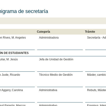
igrama de secretaría
Categoría
Trámite
n Rives, M. Angeles
Administradora
Secretaría - A
ÓN DE ESTUDIANTES
uilar, M. Jesús
Jefa de Unidad de Gestión
 Juste, Ricardo
Técnico Medio de Gestión
Máster, cambi
 Aggery, Carolina
Administrativa
Rebuts, Máste
yud Pajarón, Marcos
Administrativo
Erasmus, Inte