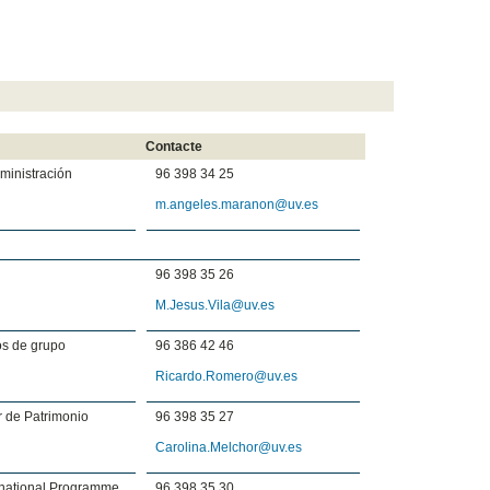
Contacte
dministración
96 398 34 25
m.angeles.maranon@uv.es
96 398 35 26
M.Jesus.Vila@uv.es
os de grupo
96 386 42 46
Ricardo.Romero@uv.es
r de Patrimonio
96 398 35 27
Carolina.Melchor@uv.es
rnational Programme,
96 398 35 30