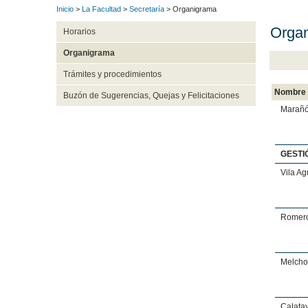
Inicio
>
La Facultad
>
Secretaría
> Organigrama
Organ
Horarios
Organigrama
Trámites y procedimientos
Nombre
Buzón de Sugerencias, Quejas y Felicitaciones
Marañó
GESTI
Vila Ag
Romero
Melchor
Calata