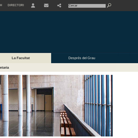
SH
DIRECTORI
USER
La Facultat
Després del Grau
etaria