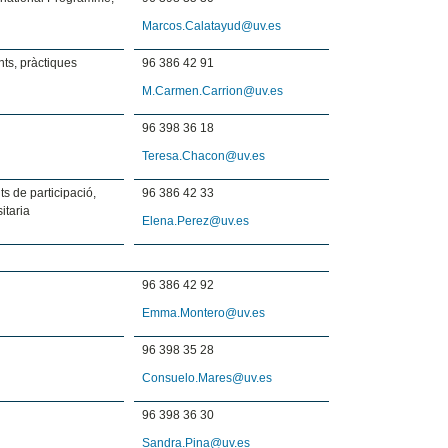
Marcos.Calatayud@uv.es
s, pràctiques
96 386 42 91
M.Carmen.Carrion@uv.es
96 398 36 18
Teresa.Chacon@uv.es
its de participació,
96 386 42 33
itaria
Elena.Perez@uv.es
96 386 42 92
Emma.Montero@uv.es
96 398 35 28
Consuelo.Mares@uv.es
96 398 36 30
Sandra.Pina@uv.es