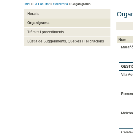
Inici
>
La Facultat
>
Secretaria
> Organigrama
Organ
Horaris
Organigrama
Tràmits i procediments
Nom
Bústia de Suggeriments, Queixes i Felicitacions
Marañó
GESTI
Vila Ag
Romero
Melchor
Calata