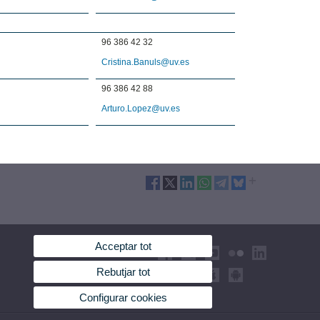
96 386 42 32
Cristina.Banuls@uv.es
96 386 42 88
Arturo.Lopez@uv.es
Acceptar tot
Rebutjar tot
Configurar cookies