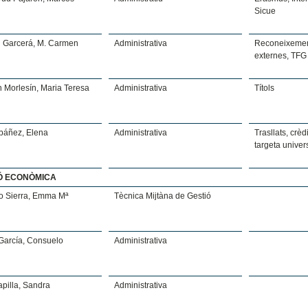
Sicue
n Garcerá, M. Carmen
Administrativa
Reconeixement
externes, TFG
 Morlesín, Maria Teresa
Administrativa
Títols
Ibáñez, Elena
Administrativa
Trasllats, crèd
targeta univers
Ó ECONÒMICA
o Sierra, Emma Mª
Tècnica Mijtàna de Gestió
García, Consuelo
Administrativa
pilla, Sandra
Administrativa