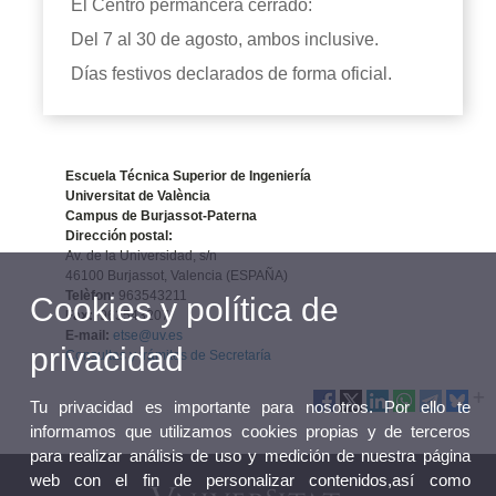
El Centro permancerá cerrado:
Del 7 al 30 de agosto, ambos inclusive.
Días festivos declarados de forma oficial.
Escuela Técnica Superior de Ingeniería
Universitat de València
Campus de Burjassot-Paterna
Dirección postal:
Av. de la Universidad, s/n
46100 Burjassot, Valencia (ESPAÑA)
Telèfon:
963543211
Cookies y política de
Fax:
963543207
E-mail:
etse@uv.es
privacidad
Consultas y trámites de Secretaría
Tu privacidad es importante para nosotros. Por ello te
informamos que utilizamos cookies propias y de terceros
para realizar análisis de uso y medición de nuestra página
web con el fin de personalizar contenidos,así como