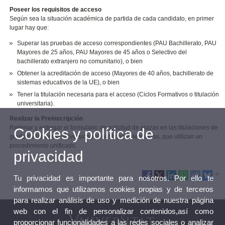
Poseer los requisitos de acceso
Según sea la situación académica de partida de cada candidato, en primer
lugar hay que:
Superar las pruebas de acceso correspondientes (PAU Bachillerato, PAU
Mayores de 25 años, PAU Mayores de 45 años o Selectivo del
bachillerato extranjero no comunitario), o bien
Obtener la acreditación de acceso (Mayores de 40 años, bachillerato de
sistemas educativos de la UE), o bien
Tener la titulación necesaria para el acceso (Ciclos Formativos o titulación
universitaria).
Realizar la Preinscripción
Rellenar y entregar el formulario de solicitud de plazas en las titulaciones de
Cookies y política de
grado de las cinco universidades públicas valencianas, que utilizan un
procedimiento unificado.
privacidad
Tu privacidad es importante para nosotros. Por ello te
informamos que utilizamos cookies propias y de terceros
para realizar análisis de uso y medición de nuestra página
web con el fin de personalizar contenidos,así como
proporcionar funcionalidades a las redes sociales o analizar