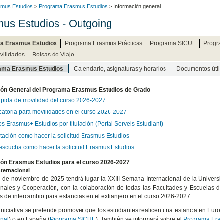
mus Estudios
>
Programa Erasmus Estudios
> Información general
us Estudios - Outgoing
a Erasmus Estudios
Programa Erasmus Prácticas
Programa SICUE
Progr
vilidades
Bolsas de Viaje
ama Erasmus Estudios
Calendario, asignaturas y horarios
Documentos útil
ión General del Programa Erasmus Estudios de Grado
ápida de movilidad del curso 2026-2027
atoria para movilidades en el curso 2026-2027
s Erasmus+ Estudios por titulación (Portal Serveis Estudiant)
tación como hacer la solicitud Erasmus Estudios
 escucha como hacer la solicitud Erasmus Estudios
ión Erasmus Estudios para el curso 2026-2027
ternacional
7 de noviembre de 2025 tendrá lugar la XXIII Semana Internacional de la Univers
onales y Cooperación, con la colaboración de todas las Facultades y Escuelas de 
 de intercambio para estancias en el extranjero en el curso 2026-2027.
iniciativa se pretende promover que los estudiantes realicen una estancia en Eur
onal
) o en España (
Programa SICUE
). También se informará sobre el
Programa Era