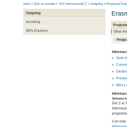
Inicio
>
Qué se estudia
>
'>UV Internacional
>
Outgoing
>
Programa Eras
Erasm
Outgoing
Incoming
Program
BIPs Erasmus
Otras mo
Progr
Informac
Guía r
Convoc
Destino
Presen
Mira y
Informac
Semana In
Del 3 al 
Internaci
programas
Con esta 
Internaci