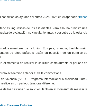
n consultar las ayudas del curso 2025-2026 en el apartado "
Becas
encias lingüísticas de los estudiantes. Para ello, ha previsto una
prueba de evaluación no vinculante antes y después de la estancia
stados miembros de la Unión Europea, Islandia, Liechtenstein,
ionales de otros países si están en posesión de un permiso de
d.
 en el momento de realizar la solicitud como durante el período de
 curso académico anterior al de la convocatoria.
 de Valencia (SICUE, Programa Internacional o Movilidad Libre),
realice en un período temporal diferente.
os de los destinos que soliciten, tanto en el momento de realizar la
ístico Erasmus Estudios