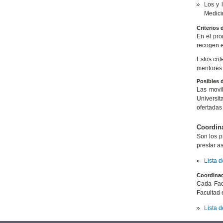
Los y 
Medici
Criterios 
En el pro
recogen en
Estos cri
mentores 
Posibles d
Las movil
Universit
ofertadas
Coordina
Son los p
prestar a
Lista 
Coordinad
Cada Fac
Facultad 
Lista 