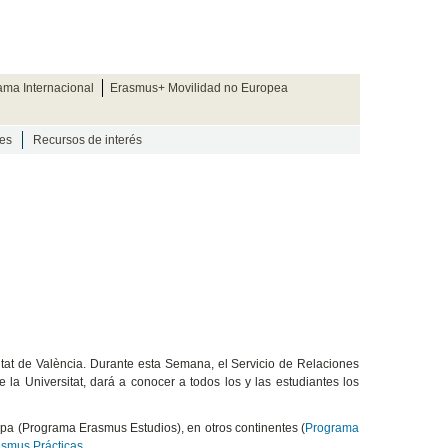
ama Internacional
Erasmus+ Movilidad no Europea
es
Recursos de interés
itat de València. Durante esta Semana, el Servicio de Relaciones
la Universitat, dará a conocer a todos los y las estudiantes los
opa (Programa Erasmus Estudios), en otros continentes (
Programa
smus Prácticas
.