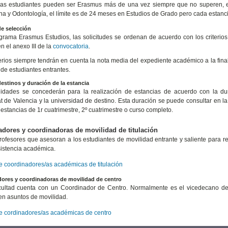
las estudiantes pueden ser Erasmus más de una vez siempre que no superen, e
na y Odontología, el límite es de 24 meses en Estudios de Grado pero cada estanc
de selección
grama Erasmus Estudios, las solicitudes se ordenan de acuerdo con los criteri
 el anexo III de la
convocatoria
.
terios siempre tendrán en cuenta la nota media del expediente académico a la fina
de estudiantes entrantes.
estinos y duración de la estancia
idades se concederán para la realización de estancias de acuerdo con la dura
at de Valencia y la universidad de destino. Esta duración se puede consultar en la 
 estancias de 1r cuatrimestre, 2º cuatrimestre o curso completo.
dores y coordinadoras de movilidad de titulación
rofesores que asesoran a los estudiantes de movilidad entrante y saliente para red
sistencia académica.
de coordinadores/as académicas de titulación
ores y coordinadoras de movilidad de centro
ultad cuenta con un Coordinador de Centro. Normalmente es el vicedecano de 
en asuntos de movilidad.
de cordinadores/as académicas de centro