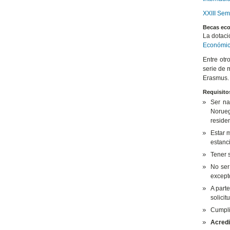
XXIII Sem
Becas ec
La dotaci
Económi
Entre otr
serie de 
Erasmus.
Requisito
Ser na
Norueg
residen
Estar 
estanc
Tener s
No ser
except
A parte
solici
Cumplir
Acredi