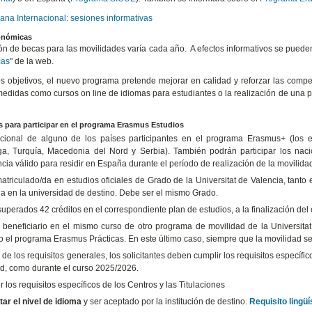
ana Internacional: sesiones informativas
onómicas
ón de becas para las movilidades varía cada año. A efectos informativos se puede
cas
" de la web.
os objetivos, el nuevo programa pretende mejorar en calidad y reforzar las compet
medidas como cursos on line de idiomas para estudiantes o la realización de una 
s para participar en el programa Erasmus Estudios
cional de alguno de los países participantes en el programa Erasmus+ (los e
a, Turquía, Macedonia del Nord y Serbia). También podrán participar los nac
cia válido para residir en España durante el período de realización de la movilida
matriculado/da en estudios oficiales de Grado de la Universitat de Valencia, tanto
ia en la universidad de destino. Debe ser el mismo Grado.
uperados 42 créditos en el correspondiente plan de estudios, a la finalización del
 beneficiario en el mismo curso de otro programa de movilidad de la Universitat
o el programa Erasmus Prácticas. En este último caso, siempre que la movilidad se 
 de los requisitos generales, los solicitantes deben cumplir los requisitos específic
tud, como durante el curso 2025/2026.
 los requisitos específicos de los Centros y las Titulaciones
tar el nivel de idioma
y ser aceptado por la institución de destino.
Requisito lingü