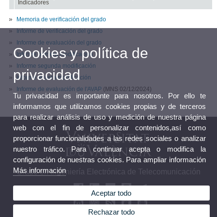
Indicadores
Memoria de verificación del grado
Informe de verificación del grado
Informe de evaluación del grado
Cookies y política de
Informe primera modificación
Informe segunda modificación
privacidad
Informe tercera modificación
Informe de evaluación de l'AVAP
(MNS 02/12/2024)
Tu privacidad es importante para nosotros. Por ello te
informamos que utilizamos cookies propias y de terceros
para realizar análisis de uso y medición de nuestra página
web con el fin de personalizar contenidos,así como
proporcionar funcionalidades a las redes sociales o analizar
nuestro tráfico. Para continuar acepta o modifica la
configuración de nuestras cookies. Para ampliar información
Más información
Grado en Ingeniería Electrónica de Telecomunicación
Aceptar todo
Rechazar todo