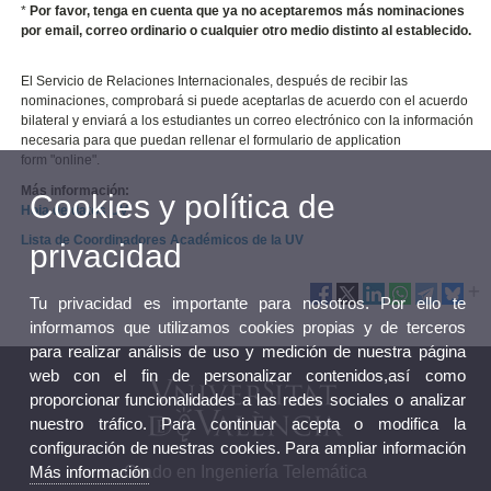
*
Por favor, tenga en cuenta que ya no aceptaremos más nominaciones
por email, correo ordinario o cualquier otro medio distinto al establecido.
El Servicio de Relaciones Internacionales, después de recibir las
nominaciones, comprobará si puede aceptarlas de acuerdo con el acuerdo
bilateral y enviará a los estudiantes un correo electrónico con la información
necesaria para que puedan rellenar el formulario de application
form "online".
Más información:
Cookies y política de
Hoja de datos UV
Lista de Coordinadores Académicos de la UV
privacidad
Tu privacidad es importante para nosotros. Por ello te
informamos que utilizamos cookies propias y de terceros
para realizar análisis de uso y medición de nuestra página
web con el fin de personalizar contenidos,así como
proporcionar funcionalidades a las redes sociales o analizar
nuestro tráfico. Para continuar acepta o modifica la
configuración de nuestras cookies. Para ampliar información
Más información
Grado en Ingeniería Telemática