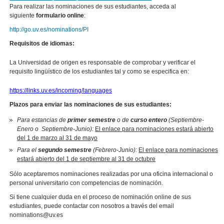
Para realizar las nominaciones de sus estudiantes, acceda al
siguiente
formulario online
:
http://go.uv.es/nominations/PI
Requisitos de idiomas:
La Universidad de origen es responsable de comprobar y verificar el
requisito lingüístico de los estudiantes tal y como se especifica en:
https://links.uv.es/incoming/languages
Plazos para enviar las nominaciones de sus estudiantes:
Para estancias de
primer semestre
o de
curso entero
(Septiembre-
Enero o Septiembre-Junio):
El enlace para nominaciones estará abierto
del 1 de marzo al 31 de mayo
Para el
segundo semestre
(Febrero-Junio):
El enlace para nominaciones
estará abierto del
1 de septiembre al 31 de octubre
Sólo aceptaremos nominaciones realizadas por una oficina internacional o
personal universitario con competencias de nominación.
Si tiene cualquier duda en el proceso de nominación online de sus
estudiantes, puede contactar con nosotros a través del email
nominations@uv.es