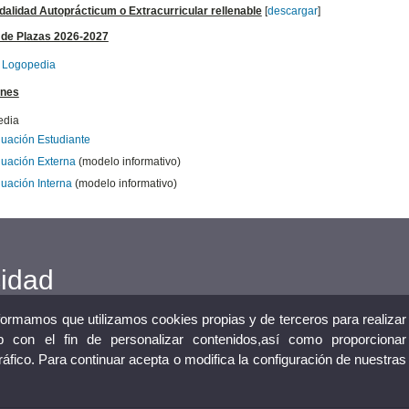
alidad Autoprácticum o Extracurricular rellenable
[
descargar
]
 de Plazas 2026-2027
 Logopedia
ones
edia
luación Estudiante
luación Externa
(modelo informativo)
uación Interna
(modelo informativo)
cidad
nformamos que utilizamos cookies propias y de terceros para realizar
 con el fin de personalizar contenidos,así como proporcionar
tráfico. Para continuar acepta o modifica la configuración de nuestras