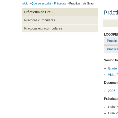
Inicio
>
Qué se estudia
>
Prácticas
> Pràcticum de Grau
Práct
Pràcticum de Grau
Prácticas curriculares
Prácticas extracurriculares
LOGOPE
Práctic
Práctic
Sesión I
Grado 
Video 
Document
2026 -
Prácticas
Guía Pr
Guía Pr