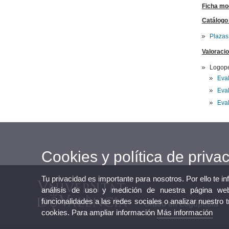
Ficha mod
Catálogo
Plazas
Valoraci
Logop
Eva
Eva
Eval
Cookies y política de priva
Tu privacidad es importante para nosotros. Por ello te i
análisis de uso y medición de nuestra página web
funcionalidades a las redes sociales o analizar nuestro 
Grado en Logopedia
cookies. Para ampliar información
Más información