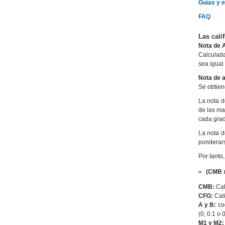
Guías y 
FAQ
Las cali
Nota de 
Calculada
sea igual
Nota de a
Se obtien
La nota d
de las ma
cada gra
La nota d
ponderars
Por tanto,
(CMB x
CMB:
Cal
CFG:
Cali
A y B:
coe
(0, 0.1 o 
M1 y M2