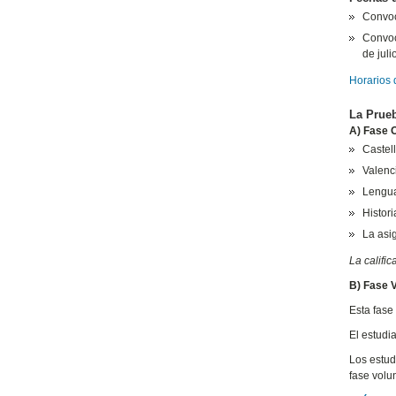
Convoc
Convoc
de juli
Horarios 
La Prueb
A) Fase O
Castel
Valenc
Lengua 
Histori
La asi
La calific
B) Fase V
Esta fase 
El estudi
Los estud
fase volu