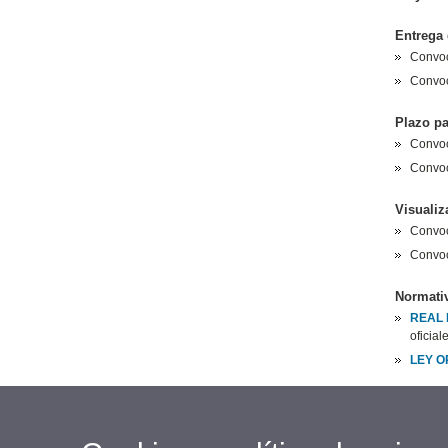
Entrega 
Convoca
Convoc
Plazo pa
Convoc
Convoca
Visuali
Convoc
Convoca
Normati
REAL 
oficial
LEY O