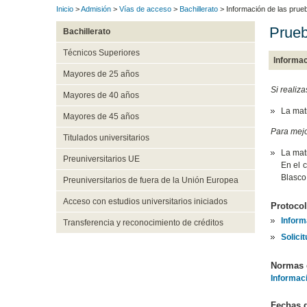
Inicio
>
Admisión
>
Vías de acceso
>
Bachillerato
> Información de las prue
Prueb
Bachillerato
Técnicos Superiores
Informac
Mayores de 25 años
Si realiza
Mayores de 40 años
La matr
Mayores de 45 años
Para mejo
Titulados universitarios
La matr
Preuniversitarios UE
En el 
Blasco
Preuniversitarios de fuera de la Unión Europea
Acceso con estudios universitarios iniciados
Protocol
Inform
Transferencia y reconocimiento de créditos
Solicit
Normas d
Informac
Fechas d