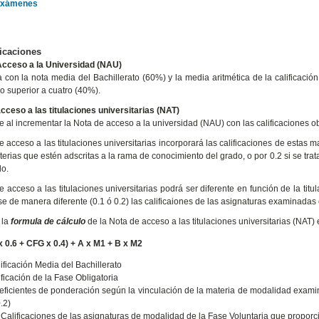
exámenes
ficaciones
Acceso a la Universidad (NAU)
 con la nota media del Bachillerato (60%) y la media aritmética de la calificaci
 o superior a cuatro (40%).
cceso a las titulaciones universitarias (NAT)
e al incrementar la Nota de acceso a la universidad (NAU) con las calificaciones ob
e acceso a las titulaciones universitarias incorporará las calificaciones de estas 
terias que estén adscritas a la rama de conocimiento del grado, o por 0.2 si se tra
do.
e acceso a las titulaciones universitarias podrá ser diferente en función de la tit
e de manera diferente (0.1 ó 0.2) las calificaiones de las asignaturas examinadas 
 la
formula de cálculo
de la Nota de acceso a las titulaciones universitarias (NAT) e
 0.6 + CFG x 0.4) + A x M1 + B x M2
ificación Media del Bachillerato
ficación de la Fase Obligatoria
ficientes de ponderación según la vinculación de la materia de modalidad examinada
0.2)
:
Calificaciones de las asignaturas de modalidad de la Fase Voluntaria que propor