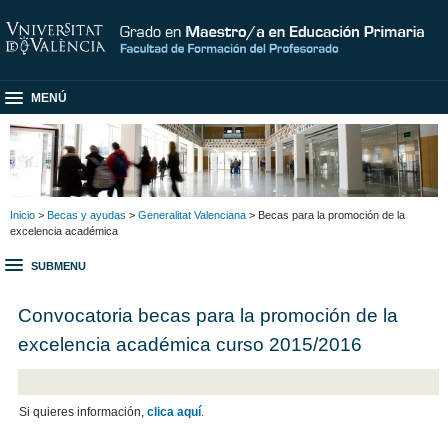
MENÚ
Inicio
>
Becas y ayudas
>
Generalitat Valenciana
> Becas para la promoción de la
excelencia académica
SUBMENU
Convocatoria becas para la promoción de la
excelencia académica curso 2015/2016
Si quieres información,
clica aquí
.