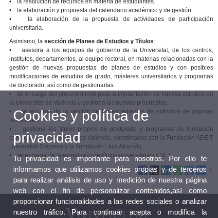
• la resolución de recursos en materia de estudiantes.
• la elaboración y propuesta del calendario académico y de gestión.
• la elaboración de la propuesta de actividades de participación
universitaria.
Asimismo, la
sección de Planes de Estudios y Títulos
:
• asesora a los equipos de gobierno de la Universitat, de los centros,
institutos, departamentos, al equipo rectoral, en materias relacionadas con la
gestión de nuevas propuestas de planes de estudios y con posibles
modificaciones de estudios de grado, másteres universitarios y programas
de doctorado, así como de gestionarlas.
• se encarga del procedimiento para la implantación de nuevos estudios en
la Universitat de València y gestiona las nuevas propuestas.
Cookies y política de
• se encarga de la gestión de los expedientes de extinción de algunas
titulaciones.
• gestiona los títulos propios de postgrado y programas de formación
privacidad
continúa de la Universitat de València, coordinados con la Fundación ADEIT
Universitat-Empresa y la Fundación Lluis Alcanyís.
• se encarga de la expedición de títulos universitarios y SET.
Tu privacidad es importante para nosotros. Por ello te
informamos que utilizamos cookies propias y de terceros
para realizar análisis de uso y medición de nuestra página
web con el fin de personalizar contenidos,así como
proporcionar funcionalidades a las redes sociales o analizar
nuestro tráfico. Para continuar acepta o modifica la