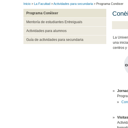
Inicio
>
La Facultad
>
Actividades para secundaria
> Programa Conèixer
Conèi
Programa Conèixer
Mentoría de estudiantes Entreiguals
Actividades para alumnos
La Univer
Guía de actividades para secundaria
una inicia
centros y 
Jornad
Program
Cons
Visita
Activid
formati