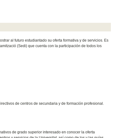
trar al futuro estudiantado su oferta formativa y de servicios. Es
inamització (Sedi) que cuenta con la participación de todos los
irectivos de centros de secundaria y de formación profesional.
mativos de grado superior interesado en conocer la oferta
entros y servicios de la Universitat, así como de los y las guías