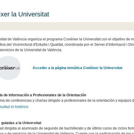
xer la Universitat
sitat de València organiza el programa Conèixer la Universitat con el objetivo de mos
tiva del Vicerectorat d'Estudis i Qualitat, coordinada por el Servei d’Informació i D
servicios de la Universitat de València.
Acceder a la página temática Conèixer la Universitat
a de Información a Profesionales de la Orientación
a de conferencias y charlas dirigido a profesionales de la orientación y equipos d
ultad el histórico
s guiadas a la Universitat
ad dirigida al alumnado de segundo de bachillerato y de último curso de ciclos for
va y de servicios de la Universitat de València. Cuenta con la participación de los c