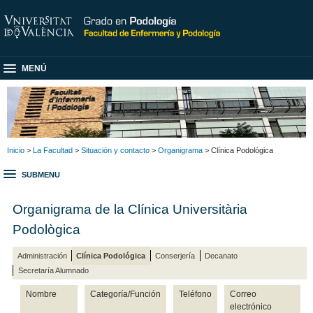
MENÚ
Inicio
>
La Facultad
>
Situación y contacto
>
Organigrama
> Clínica Podológica
SUBMENU
Organigrama de la Clínica Universitària
Podològica
Administración
Clínica Podológica
Conserjería
Decanato
Secretaría Alumnado
Nombre
Categoría/Función
Teléfono
Correo
electrónico