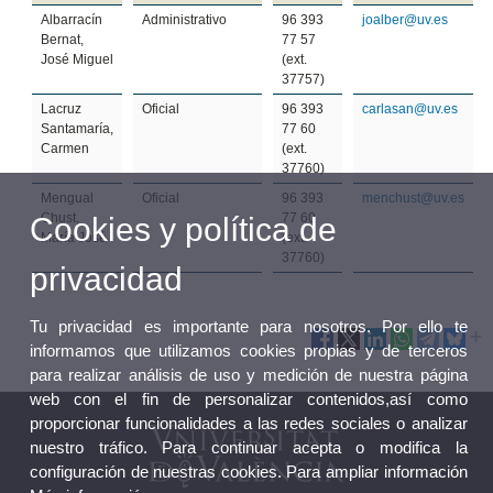
Albarracín
Administrativo
96 393
joalber@uv.es
Bernat,
77 57
José Miguel
(ext.
37757)
Lacruz
Oficial
96 393
carlasan@uv.es
Santamaría,
77 60
Carmen
(ext.
37760)
Mengual
Oficial
96 393
menchust@uv.es
Chust,
77 60
Cookies y política de
María José
(ext.
37760)
privacidad
Tu privacidad es importante para nosotros. Por ello te
informamos que utilizamos cookies propias y de terceros
para realizar análisis de uso y medición de nuestra página
web con el fin de personalizar contenidos,así como
proporcionar funcionalidades a las redes sociales o analizar
nuestro tráfico. Para continuar acepta o modifica la
configuración de nuestras cookies. Para ampliar información