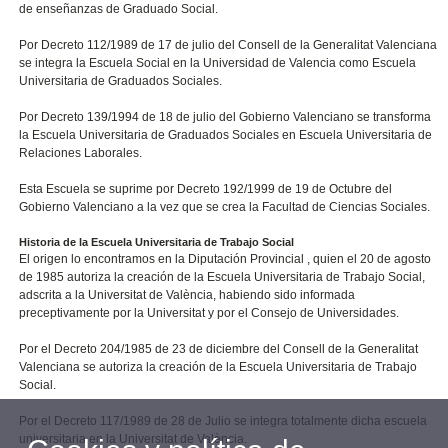
de enseñanzas de Graduado Social.
Por Decreto 112/1989 de 17 de julio del Consell de la Generalitat Valenciana
se integra la Escuela Social en la Universidad de Valencia como Escuela
Universitaria de Graduados Sociales.
Por Decreto 139/1994 de 18 de julio del Gobierno Valenciano se transforma
la Escuela Universitaria de Graduados Sociales en Escuela Universitaria de
Relaciones Laborales.
Esta Escuela se suprime por Decreto 192/1999 de 19 de Octubre del
Gobierno Valenciano a la vez que se crea la Facultad de Ciencias Sociales.
Historia de la Escuela Universitaria de Trabajo Social
El origen lo encontramos en la Diputación Provincial , quien el 20 de agosto
de 1985 autoriza la creación de la Escuela Universitaria de Trabajo Social,
adscrita a la Universitat de València, habiendo sido informada
preceptivamente por la Universitat y por el Consejo de Universidades.
Por el Decreto 204/1985 de 23 de diciembre del Consell de la Generalitat
Valenciana se autoriza la creación de la Escuela Universitaria de Trabajo
Social.
Por el Decreto 117/1989 de 28 de Julio se integra totalmente dicha escuela
universitaria en la Universitat de València.