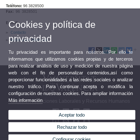
Teléfono:
96 3828500
Fax:
96 3828501
Cookies y política de
E-mail:
Contacto
privacidad
Información Matrícula
Tu privacidad es importante para nosotros. Por ello te
informamos que utilizamos cookies propias y de terceros
para realizar análisis de uso y medición de nuestra página
web con el fin de personalizar contenidos,así como
proporcionar funcionalidades a las redes sociales o analizar
nuestro tráfico. Para continuar acepta o modifica la
configuración de nuestras cookies. Para ampliar información
Más información
Grado en Relaciones Laborales y Recursos Humanos
Aceptar todo
Rechazar todo
Configurar cookies