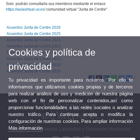
Solo podrán consultarla sus miembros mediante el enlace
https://aulavirtual.uv.es/
comunidad virtual "Junta de Centre" .
Acuerdos Junta de Centre 2026
Acuerdos Junta de Centre 2025
Acuerdos Junta de Centre 2024
Acuerdos Junta de Centre 2023
Cookies y política de
Acuerdos Junta de Centre 2022
Acuerdos Junta de Centre 2021
privacidad
Acuerdos Junta de Centre 2020
Acuerdos Junta de Centre 2019
Tu privacidad es importante para nosotros. Por ello te
informamos que utilizamos cookies propias y de terceros
para realizar análisis de uso y medición de nuestra página
web con el fin de personalizar contenidos,así como
proporcionar funcionalidades a las redes sociales o analizar
nuestro tráfico. Para continuar acepta o modifica la
configuración de nuestras cookies. Para ampliar información
Más información
Grado en Relaciones Laborales y Recursos Humanos