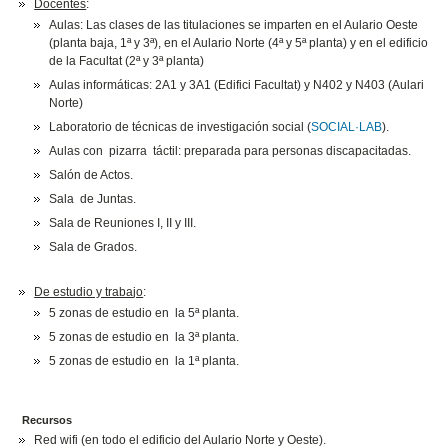
Docentes
:
Aulas: Las clases de las titulaciones se imparten en el Aulario Oeste
(planta baja, 1ª y 3ª), en el Aulario Norte (4ª y 5ª planta) y en el edificio
de la Facultat (2ª y 3ª planta)
Aulas informáticas: 2A1 y 3A1 (Edifici Facultat) y N402 y N403 (Aulari
Norte)
Laboratorio de técnicas de investigación social (
SOCIAL·LAB
).
Aulas con pizarra táctil: preparada para personas discapacitadas.
Salón de Actos.
Sala de Juntas.
Sala de Reuniones I, II y III.
Sala de Grados.
De estudio y traba
jo
:
5 zonas de estudio en la 5ª planta.
5 zonas de estudio en la 3ª planta.
5 zonas de estudio en la 1ª planta.
Recursos
Red wifi (en todo el edificio del Aulario Norte y Oeste).