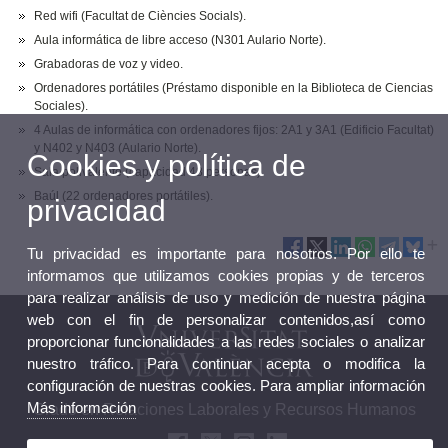
Red wifi (Facultat de Ciències Socials).
Aula informática de libre acceso (N301 Aulario Norte).
Grabadoras de voz y video.
Ordenadores portátiles (Préstamo disponible en la Biblioteca de Ciencias
Sociales).
4 Aulas de informática con ordenadores fijos: 2A1 y 3A1 (Edificio Facultat)
y N402 y N403 (Aulario Norte).
Cookies y política de
Sala polivalente (capacidad 48 personas).
Baúl (22 ordenadores portátiles).
privacidad
Tu privacidad es importante para nosotros. Por ello te
informamos que utilizamos cookies propias y de terceros
para realizar análisis de uso y medición de nuestra página
web con el fin de personalizar contenidos,así como
proporcionar funcionalidades a las redes sociales o analizar
nuestro tráfico. Para continuar acepta o modifica la
configuración de nuestras cookies. Para ampliar información
Más información
Grado en Relaciones Laborales y Recursos Humanos