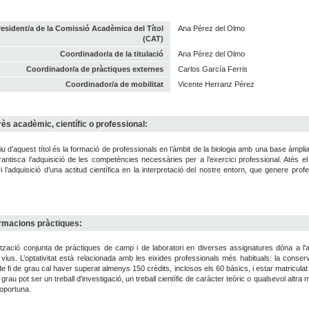
resident/a de la Comissió Acadèmica del Títol
Ana Pérez del Olmo
(CAT)
Coordinador/a de la titulació
Ana Pérez del Olmo
Coordinador/a de pràctiques externes
Carlos García Ferris
Coordinador/a de mobilitat
Vicente Herranz Pérez
rès acadèmic, científic o professional:
tiu d’aquest títol és la formació de professionals en l’àmbit de la biologia amb una base àmp
antisca l’adquisició de les competències necessàries per a l’exercici professional. Atès el 
ari l’adquisició d’una actitud científica en la interpretació del nostre entorn, que genere pr
rmacions pràctiques:
ització conjunta de pràctiques de camp i de laboratori en diverses assignatures dóna a l'a
vius. L’optativitat està relacionada amb les eixides professionals més habituals: la conservac
 de fi de grau cal haver superat almenys 150 crèdits, inclosos els 60 bàsics, i estar matriculat
e grau pot ser un treball d'investigació, un treball científic de caràcter teòric o qualsevol altra 
oportuna.