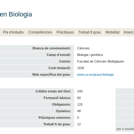
en Biologia
Pla d'estudis
Competències
Pràctiques
Treball fi grau
Mobilitat
Inserc
Branca de coneixement:
Ciències
Camp d'estudi:
Biologia i genètica
Centre:
Facultat de Ciències Biològiques
Codi titulació:
1106
Web específica del grau:
www.uv.es/graus/biologia
Crèdits totals del títol:
240
Formació bàsica:
60
Obligatoris:
120
Optatius:
48
Pràctiques externes:
0
Treball fi de grau:
12
per a estudi