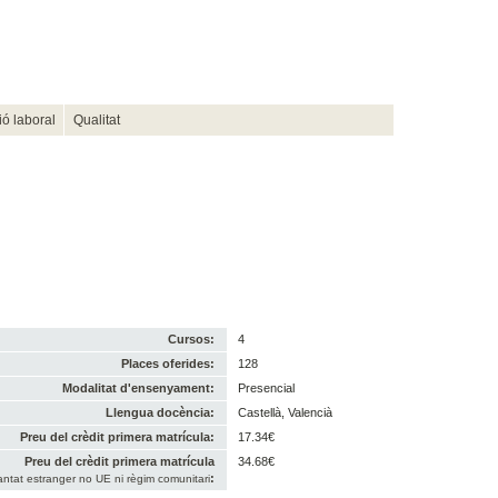
ió laboral
Qualitat
Cursos:
4
Places oferides:
128
Modalitat d'ensenyament:
Presencial
Llengua docència:
Castellà, Valencià
Preu del crèdit primera matrícula:
17.34€
Preu del crèdit primera matrícula
34.68€
:
antat estranger no UE ni règim comunitari