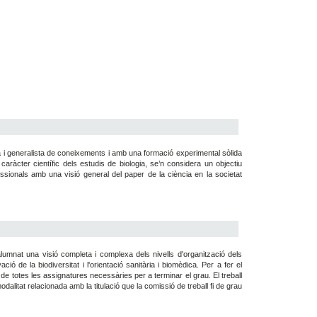
lia i generalista de coneixements i amb una formació experimental sòlida
caràcter científic dels estudis de biologia, se’n considera un objectiu
ofessionals amb una visió general del paper de la ciència en la societat
lumnat una visió completa i complexa dels nivells d'organització dels
ió de la biodiversitat i l'orientació sanitària i biomèdica. Per a fer el
 de totes les assignatures necessàries per a terminar el grau. El treball
modalitat relacionada amb la titulació que la comissió de treball fi de grau