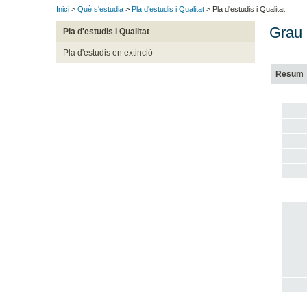
Inici
>
Què s'estudia
>
Pla d'estudis i Qualitat
> Pla d'estudis i Qualitat
Grau 
Pla d'estudis i Qualitat
Pla d'estudis en extinció
Resum