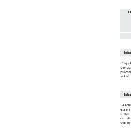
P
Inte
L’objec
que gar
priorit
actual.
Info
La real
éssers 
treball
de fi d
estime 