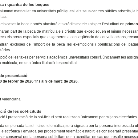
sa i quantia de les beques
'alumnat matriculat en universitats públiques i els seus centres públics adscrits, la
lats.
 els casos la beca només abastarà els crèdits matriculats per l’estudiant en
primer
maran part de la beca de matrícula els crèdits que excedisquen el mínim necessari 
beca els preus especials que es generen a conseqüència de convalidacions, recone
ndran excloses de l'import de la beca les exempcions i bonificacions del pag
iàries.
ció de les taxes per servicis acadèmics universitaris cobrirà únicament les assigna
matrícula, en una única titulació i especialitat.
de presentació
0 de febrer de 2026
fins al
9 de març de 2026
.
t Valenciana
ció de les sol·licituds
ció i presentació de la sol·licitud serà realitzada únicament per mitjans electrònics
a emplenada la sol·licitud telemàtica, serà signada per la persona interessada uti
u electrònica i enviada pel procediment telemàtic establit; es considerarà presenta
er conservat per la persona sol·licitant per a acreditar, en cas que resulte necessari,