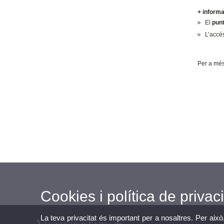
+ inform
El
punt
L’accés
Per a més
Cookies i política de privaci
La teva privacitat és important per a nosaltres. Per això