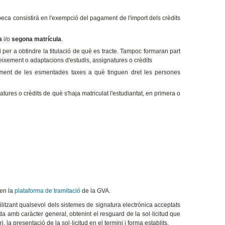
 beca consistirà en l'exempció del pagament de l'import dels crèdits
a
i/o
segona matrícula
.
per a obtindre la titulació de què es tracte. Tampoc formaran part
ixement o adaptacions d'estudis, assignatures o crèdits
ament de les esmentades taxes a què tinguen dret les persones
tures o crèdits de què s'haja matriculat l'estudiantat, en primera o
 en la
plataforma de tramitació
de la GVA.
litzant qualsevol dels sistemes de signatura electrònica acceptats
da amb caràcter general, obtenint el resguard de la sol·licitud que
 la presentació de la sol·licitud en el termini i forma establits.