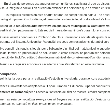
 el cas de persones estrangeres no comunitàries, s'aplicarà el que es disposa en
la seua integració social, i en quedaran excloses les persones que es troben en situ
s requisits establits en este apartat hauran de complir-se en data 31 de desembr
 refugiat o protecció subsidiària, el permís de residència legal podrà obtindre's fin
 Acreditar la
residència administrativa en qualsevol municipi de la Comunitat Va
 certificat d'empadronament. Este requisit haurà de mantindre's durant tot el curs a
 Cursar estudis conduents a l'obtenció de títols universitaris oficials als quals fa 
tegrants del Sistema Universitari Valencià i els seus centres adscrits, durant el cu
 No complir els requisits legals per a l'obtenció d'un títol del mateix nivell o superi
ns del termini de presentació de sol·licituds. A estos efectes, no podran ser person
obtenció del títol, l'acreditació d'un determinat nivell de coneixement d'un idioma est
 Reunir els requisits econòmics i acadèmics que s'establixen en esta resolució.
 compresos
sol·licitar la beca per a la realització d’estudis universitaris, durant el curs aca
ances universitàries adaptades a l’Espai Europeu d’Educació Superior conduents a 
ements de formació
per a l’accés o l’obtenció del títol de màster i crèdits compleme
ouen en esta convocatòria exempcions ni beques per a la realització d'estudis cor
nduents a l'obtenció de títols propis de les universitats.