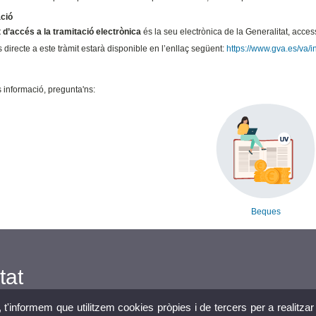
ació
 d’accés a la tramitació electrònica
és la seu electrònica de la Generalitat, acce
 directe a este tràmit estarà disponible en l’enllaç següent:
https://www.gva.es/va
 informació, pregunta'ns:
Beques
tat
, t'informem que utilitzem cookies pròpies i de tercers per a realitzar