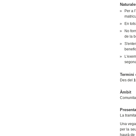
Naturale
Per a l
matricu
En tots
No for
de la 
S'ente
benefic
L'exemp
segona 
Termini 
Des del
1
Àmbit
Comunita
Presenta
La tramita
Una vegad
per la se
haurà de s