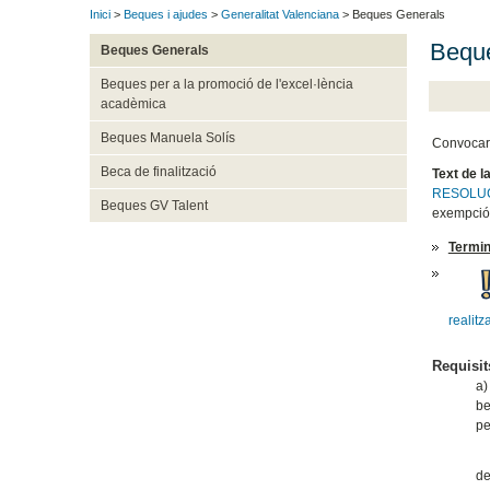
Inici
>
Beques i ajudes
>
Generalitat Valenciana
> Beques Generals
Beque
Beques Generals
Beques per a la promoció de l'excel·lència
acadèmica
Beques Manuela Solís
Convocar, 
Beca de finalització
Text de l
RESOLUCI
Beques GV Talent
exempció 
Termin
realitz
Requisit
a)
be
pe
Ti
de