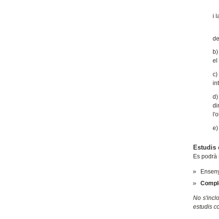
En
i 
El
de
b)
el
c)
in
d)
di
l'
e)
Estudis
Es podrà 
Enseny
Compl
No s'incl
estudis co