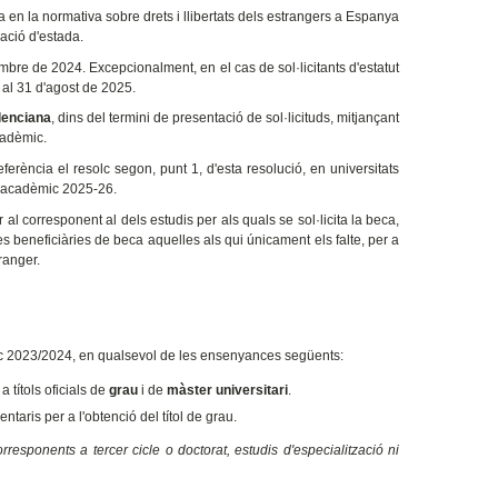
 la normativa sobre drets i llibertats dels estrangers a Espanya
ació d'estada.
e de 2024. Excepcionalment, en el cas de sol·licitants d'estatut
s al 31 d'agost de 2025.
lenciana
, dins del termini de presentació de sol·licituds, mitjançant
cadèmic.
referència el resolc segon, punt 1, d'esta resolució, en universitats
rs acadèmic 2025-26.
or al corresponent al dels estudis per als quals se sol·licita la beca,
es beneficiàries de beca aquelles als qui únicament els falte, per a
ranger.
dèmic 2023/2024, en qualsevol de les ensenyances següents:
títols oficials de
grau
i de
màster universitari
.
ntaris per a l'obtenció del títol de grau.
responents a tercer cicle o doctorat, estudis d'especialització ni