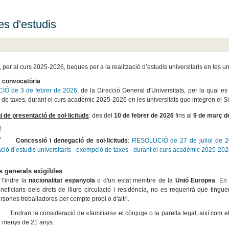
s d'estudis
per al curs 2025-2026, beques per a la realització d’estudis universitaris en les un
a convocatòria
Ó de 3 de febrer de 2026
, de la Direcció General d'Universitats, per la qual es
de taxes, durant el curs acadèmic 2025-2026 en les universitats que integren el Si
i de presentació de sol·licituds
: des del
10 de febrer de 2026
fins al
9 de març d
Concessió i denegació de sol·licituds
:
RESOLUCIÓ de 27 de juliol de 20
ació d’estudis universitaris –exempció de taxes– durant el curs acadèmic 2025-2026
s generals exigibles
 Tindre la
nacionalitat espanyola
o d'un estat membre de la
Unió Europea
. En
neficiaris dels drets de lliure circulació i residència, no es requerirà que tin
rsones treballadores per compte propi o d'altri.
ndran la consideració de «familiars» el cònjuge o la parella legal, així com els
 menys de 21 anys.