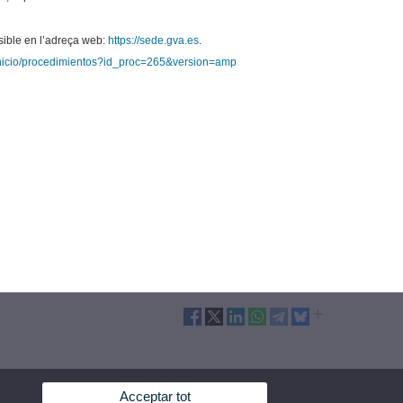
ssible en l’adreça web:
https://sede.gva.es
.
/inicio/procedimientos?id_proc=265&version=amp
Acceptar tot