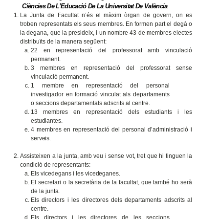
Ciències De L’Educació De La Universitat De València
La Junta de Facultat n’és el màxim òrgan de govern, on es
troben representats els seus membres. En formen part el degà o
la degana, que la presideix, i un nombre 43 de membres electes
distribuïts de la manera següent:
22 en representació del professorat amb vinculació
permanent.
3 membres en representació del professorat sense
vinculació
permanent.
1 membre en representació del personal
investigador en formació vinculat als departaments
o seccions departamentals adscrits al centre.
13 membres en representació dels estudiants i les
estudiantes.
4 membres en representació del personal d’administració i
serveis.
Assisteixen a la junta, amb veu i sense vot, tret que hi tinguen la
condició de representants:
Els vicedegans i les
vicedeganes.
El secretari o la secretària de la facultat, que també ho serà
de la
junta.
Els directors i les directores dels departaments adscrits al
centre.
Els directors i les directores de les seccions