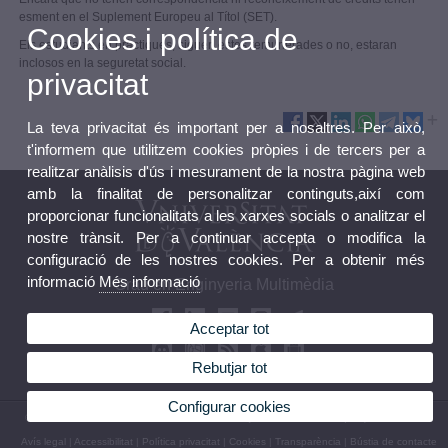
esment en el Suplement Europeu al Títol (SET).
Cookies i política de
Els estudiants en pràctiques, siguen estes remunerades o no, estaran
inclosos en la seguretat social.
privacitat
La teva privacitat és important per a nosaltres. Per això,
t'informem que utilitzem cookies pròpies i de tercers per a
realitzar anàlisis d'ús i mesurament de la nostra pàgina web
amb la finalitat de personalitzar continguts,així com
proporcionar funcionalitats a les xarxes socials o analitzar el
nostre trànsit. Per a continuar accepta o modifica la
configuració de les nostres cookies. Per a obtenir més
informació
Més informació
Grau en Enginyeria Multimèdia
Acceptar tot
Rebutjar tot
Configurar cookies
© 2026 UV. - Av. de la Universitat, s/n 46100 Burjassot. València. Tel (+34) 963 54 32 10
Avís legal
|
Accessibilitat
|
Política privacitat
|
Cookies
|
Transparència
|
Bústia de contacte