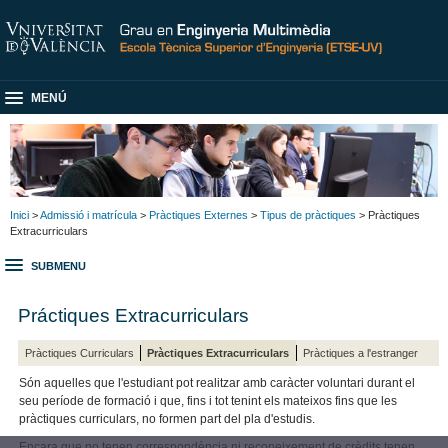
MENÚ
Inici
>
Admissió i matrícula
>
Pràctiques Externes
>
Tipus de pràctiques
> Pràctiques
Extracurriculars
SUBMENU
Práctiques Extracurriculars
Pràctiques Curriculars
Pràctiques Extracurriculars
Pràctiques a l'estranger
Són aquelles que l'estudiant pot realitzar amb caràcter voluntari durant el
seu període de formació i que, fins i tot tenint els mateixos fins que les
pràctiques curriculars, no formen part del pla d'estudis.
Encara que no tenen correspondència ni reconeixement de crèdits tenen