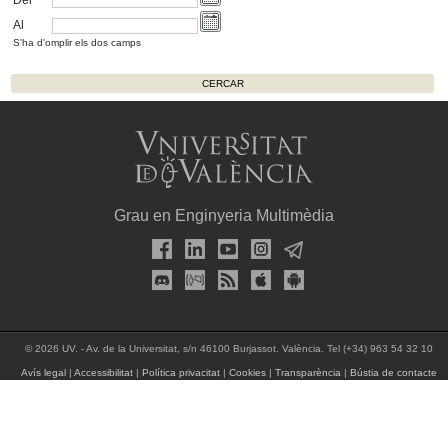
Al
S'ha d'omplir els dos camps
Grau en Enginyeria Multimèdia
© 2026 UV. - Av. de la Universitat, s/n 46100 Burjassot. València. Tel (+34) 963 54 32 10
Avís legal
|
Accessibilitat
|
Política privacitat
|
Cookies
|
Transparència
|
Bústia de contacte