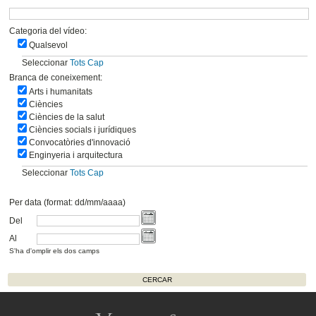
Categoria del vídeo:
Qualsevol
Seleccionar
Tots
Cap
Branca de coneixement:
Arts i humanitats
Ciències
Ciències de la salut
Ciències socials i jurídiques
Convocatòries d'innovació
Enginyeria i arquitectura
Seleccionar
Tots
Cap
Per data (format: dd/mm/aaaa)
Del
Al
S'ha d'omplir els dos camps