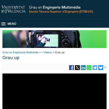
MENÚ
Grau en Enginyeria Multimèdia
>
+ Vídeos
> Grau up
Grau up