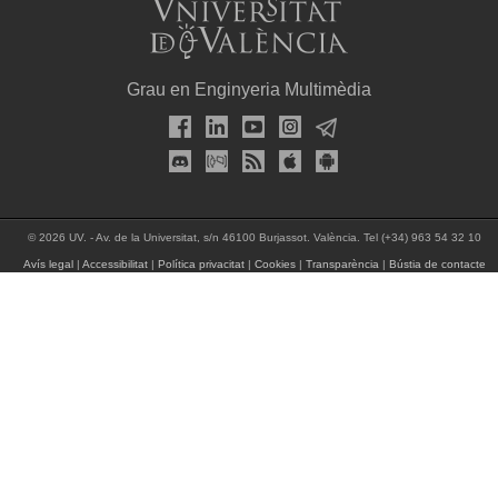
Grau en Enginyeria Multimèdia
© 2026 UV. - Av. de la Universitat, s/n 46100 Burjassot. València. Tel (+34) 963 54 32 10
Avís legal
|
Accessibilitat
|
Política privacitat
|
Cookies
|
Transparència
|
Bústia de contacte