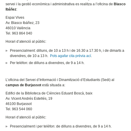
servei i la gestió econòmica i administrativa es realitza a l’oficina de
Blasco
Ibáñez
:
Espai Vives
Av. Blasco Ibáñez, 23
46010 València
Tel. 963 864 040
Horari d’atenció al públic:
Presencialment: dilluns, de 10 a 13 h i de 16.30 a 17.30 h, i de dimarts a
divendres, de 10 a 13 h.
Pots agafar cita prèvia ací
.
Per telèfon: de dilluns a divendres, de 9 a 14 h.
L’oficina del Servei d’Informació i Dinamització d’Estudiants (Sedi) al
campus de Burjassot
està situada a:
Edifici de la Biblioteca de Ciències Eduard Boscà, baix
Av. Vicent Andrés Estellés, 19
46100 Burjassot
Tel. 963 544 060
Horari d’atenció al públic:
Presencialment i per telèfon: de dilluns a divendres, de 9 a 14 h.