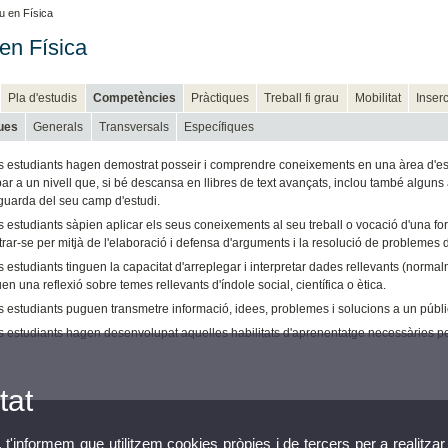
 en Física
en Física
Pla d'estudis
Competències
Pràctiques
Treball fi grau
Mobilitat
Inserc
ues
Generals
Transversals
Específiques
s estudiants hagen demostrat posseir i comprendre coneixements en una àrea d'estu
obar a un nivell que, si bé descansa en llibres de text avançats, inclou també alg
tguarda del seu camp d'estudi.
s estudiants sàpien aplicar els seus coneixements al seu treball o vocació d'una 
ar-se per mitjà de l'elaboració i defensa d'arguments i la resolució de problemes d
 estudiants tinguen la capacitat d'arreplegar i interpretar dades rellevants (normal
en una reflexió sobre temes rellevants d'índole social, científica o ètica.
 estudiants puguen transmetre informació, idees, problemes i solucions a un públic 
s estudiants hagen desenvolupat aquelles habilitats d'aprenentatge necessàries pe
tat
, t'informem que utilitzem cookies pròpies i de tercers per a realitzar