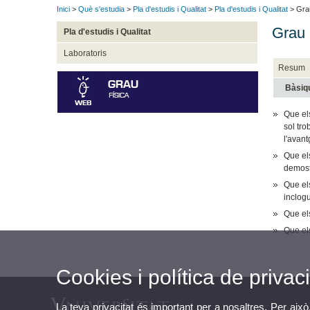
Inici
>
Què s'estudia
>
Pla d'estudis i Qualitat
>
Pla d'estudis i Qualitat
> Grau
Grau 
Pla d'estudis i Qualitat
Laboratoris
Resum
Bàsiq
Que el
sol tr
l'avan
Que el
demostr
Que els
inclogu
Que els
Que el
Cookies i política de privaci
La teva privacitat és important per a nosaltres. Per això