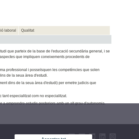
ió laboral
Qualitat
di que parteix de la base de l'educació secundària general, i se
uns aspectes que impliquen coneixements procedents de
forma professional i posseïsquen les competències que solen
ins de la seua àrea d'estudi.
ment dins de la seua àrea d'estudi) per emetre judicis que
tant especialitzat com no especialitzat.
r a emprendre estudis posteriors amb un alt grau d'autonomia.