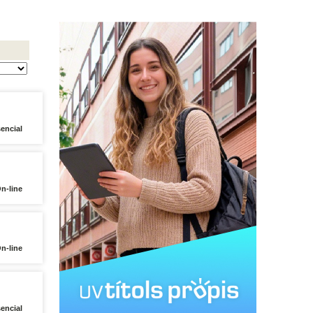
encial
On-line
On-line
encial