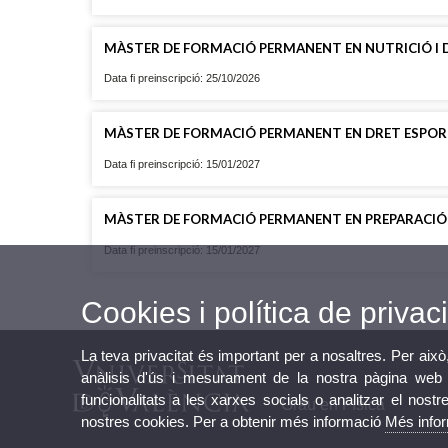
MÀSTER DE FORMACIÓ PERMANENT EN NUTRICIÓ I D
Data fi preinscripció: 25/10/2026
MÀSTER DE FORMACIÓ PERMANENT EN DRET ESPOR
Data fi preinscripció: 15/01/2027
MÀSTER DE FORMACIÓ PERMANENT EN PREPARACIÓ FÍ
Data fi preinscripció: 15/01/2027
Cookies i política de privaci
La teva privacitat és important per a nosaltres. Per això
anàlisis d'ús i mesurament de la nostra pàgina web a
funcionalitats a les xarxes socials o analitzar el nostr
Grau en Física
nostres cookies. Per a obtenir més informació
Més info