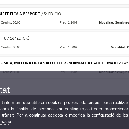
IETÈTICA A L'ESPORT
/ 5ª EDICIÓ
Crèdits: 60.00
Preu: 2.100€
Modalitat: Semipres
TIU
/ 16ª EDICIÓ
Crèdits: 60.00
Preu: 1.500€
Modalitat: 
SICA, MILLORA DE LA SALUT I EL RENDIMENT A L'ADULT MAJOR
/ 4ª
Crèdits: 60.00
Preu: 1.750€
Modalitat: Semipres
tat
, t'informem que utilitzem cookies pròpies i de tercers per a realitzar
mb la finalitat de personalitzar continguts,així com proporcionar
e trànsit. Per a continuar accepta o modifica la configuració de les
rmació