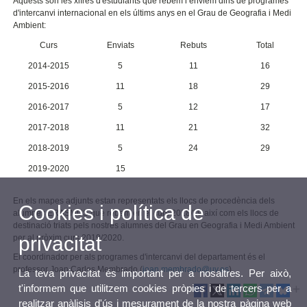
Aquests són les xifres d'estudiants que rebem i enviem dins de programes
d'intercanvi internacional en els últims anys en el Grau de Geografia i Medi
Ambient:
Curs
Enviats
Rebuts
Total
2014-2015
5
11
16
2015-2016
11
18
29
2016-2017
5
12
17
2017-2018
11
21
32
2018-2019
5
24
29
2019-2020
15
En els mapes adjunts estan representats els llocs de procedència dels
Cookies i política de
alumnes ERASMUS que rebem en el curs 2018/19 així com els llocs de
destinació triats pels nostres alumnes del Grau en Geografia i Medi Ambient
privacitat
per al pròxim curs 2019/2020.
El coordinador per als programes d'intercanvi del departament és el
professor Joan Carles Membrado (
joan.membrado@uv.es
)
La teva privacitat és important per a nosaltres. Per això,
t'informem que utilitzem cookies pròpies i de tercers per a
realitzar anàlisis d'ús i mesurament de la nostra pàgina web