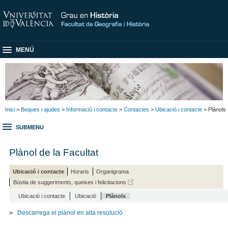
MENÚ
Inici
>
Beques i ajudes
>
Informació i contacte
>
Contactes
>
Ubicació i contacte
> Plànols
SUBMENU
Plànol de la Facultat
Ubicació i contacte
Horaris
Organigrama
Bústia de suggeriments, queixes i felicitacions
Ubicació i contacte
Ubicació
Plànols
Descarrega el plànol en alta resolució