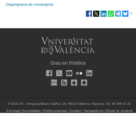
Organigrama de consergeria
Grau en Història
© 2026 UV. - Avinguda Blasco Ibáñez, 28. 46010 València. Espanya. Tel. 96 386 47 23
Avís legal
|
Accessibilitat
|
Política privacitat
|
Cookies
|
Transparència
|
Bústia de contacte