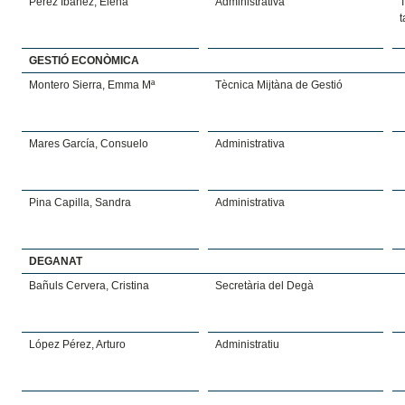
Pérez Ibáñez, Elena
Administrativa
T
t
GESTIÓ ECONÒMICA
Montero Sierra, Emma Mª
Tècnica Mijtàna de Gestió
Mares García, Consuelo
Administrativa
Pina Capilla, Sandra
Administrativa
DEGANAT
Bañuls Cervera, Cristina
Secretària del Degà
López Pérez, Arturo
Administratiu