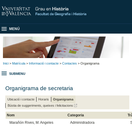
MENÚ
Inici
>
Matrícula
>
Informació i contacte
>
Contactes
> Organigrama
SUBMENU
Organigrama de secretaria
Ubicació i contacte
Horaris
Organigrama
Bústia de suggeriments, queixes i felicitacions
Nom
Categoria
Tr
Marañón Rives, M. Angeles
Administradora
S