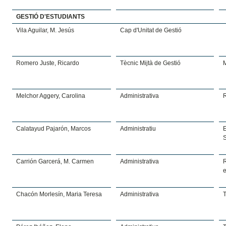
GESTIÓ D'ESTUDIANTS
Vila Aguilar, M. Jesús
Cap d'Unitat de Gestió
Romero Juste, Ricardo
Tècnic Mijtà de Gestió
M
Melchor Aggery, Carolina
Administrativa
R
Calatayud Pajarón, Marcos
Administratiu
Carrión Garcerá, M. Carmen
Administrativa
Chacón Morlesín, Maria Teresa
Administrativa
T