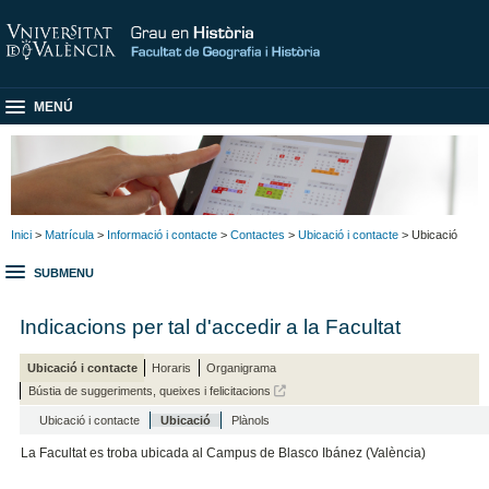
MENÚ
Inici
>
Matrícula
>
Informació i contacte
>
Contactes
>
Ubicació i contacte
> Ubicació
SUBMENU
Indicacions per tal d'accedir a la Facultat
Ubicació i contacte
Horaris
Organigrama
Bústia de suggeriments, queixes i felicitacions
Ubicació i contacte
Ubicació
Plànols
La Facultat es troba ubicada al Campus de Blasco Ibánez (València)