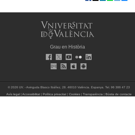
Grau en Història
© 2026 UV. - Avinguda Blasco Ibáñez, 28. 46010 València. Espanya. Tel. 96 386 47 23
Avís legal
|
Accessibilitat
|
Política privacitat
|
Cookies
|
Transparència
|
Bústia de contacte