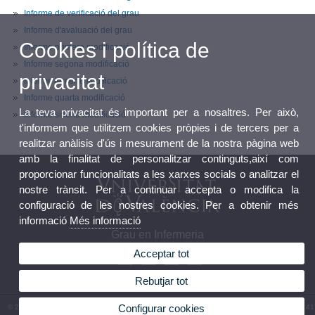
Informe de verificació del grau
Informe d'avaluació del grau
Cookies i política de
Informe primera modificació
Informe segona modificació
privacitat
Informe tercera modificació
Informe quarta modificació
La teva privacitat és important per a nosaltres. Per això,
Informe sisena modificació
t'informem que utilitzem cookies pròpies i de tercers per a
realitzar anàlisis d'ús i mesurament de la nostra pàgina web
amb la finalitat de personalitzar continguts,així com
proporcionar funcionalitats a les xarxes socials o analitzar el
nostre trànsit. Per a continuar accepta o modifica la
configuració de les nostres cookies. Per a obtenir més
informació
Més informació
Grau en Infermeria
Acceptar tot
Rebutjar tot
Configurar cookies
© 2026 UV. - Av. Menéndez y Pelayo, s/n. 46010 València. Espanya. Telèfon: (+34) 96 386 41