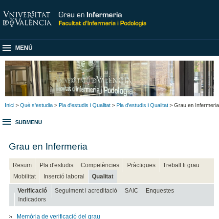
MENÚ
Inici
>
Què s'estudia
>
Pla d'estudis i Qualitat
>
Pla d'estudis i Qualitat
> Grau en Infermeria
SUBMENU
Grau en Infermeria
Resum
Pla d'estudis
Competències
Pràctiques
Treball fi grau
Mobilitat
Inserció laboral
Qualitat
Verificació
Seguiment i acreditació
SAIC
Enquestes
Indicadors
Memòria de verificació del grau