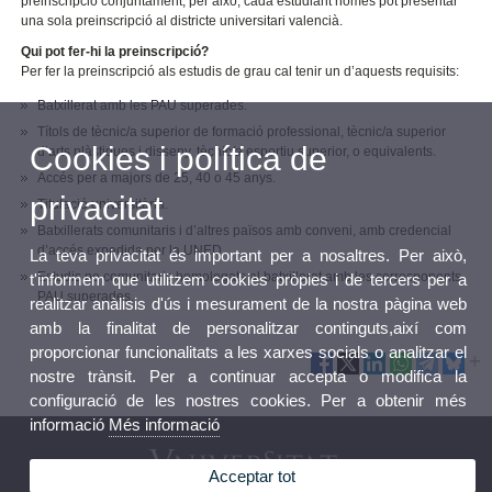
preinscripció conjuntament, per això, cada estudiant només pot presentar
una sola preinscripció al districte universitari valencià.
Qui pot fer-hi la preinscripció?
Per fer la preinscripció als estudis de grau cal tenir un d’aquests requisits:
Batxillerat amb les PAU superades.
Títols de tècnic/a superior de formació professional, tècnic/a superior
Cookies i política de
d’arts plàstiques i disseny, tècnic/a esportiu superior, o equivalents.
Accés per a majors de 25, 40 o 45 anys.
privacitat
Titulació universitària.
Batxillerats comunitaris i d’altres països amb conveni, amb credencial
d’accés expedida per la UNED.
La teva privacitat és important per a nosaltres. Per això,
Estudis no comunitaris homologats al batxillerat amb les corresponents
t'informem que utilitzem cookies pròpies i de tercers per a
PAU superades.
realitzar anàlisis d'ús i mesurament de la nostra pàgina web
amb la finalitat de personalitzar continguts,així com
proporcionar funcionalitats a les xarxes socials o analitzar el
nostre trànsit. Per a continuar accepta o modifica la
configuració de les nostres cookies. Per a obtenir més
informació
Més informació
Acceptar tot