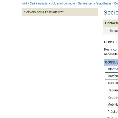
Inici
>
Què s'estudia
>
Ubicació i contacte
>
Serveis per a l'estudiantat
>
Co
Secre
Serveis per a l'estudiantat
Contact
Ubicac
CONSULT
Per a con
necessite
CONSUL
Informa
Matrícu
Traslla
Recone
Rebuts 
Mobilit
Pràctiq