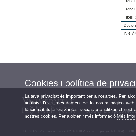
Treball
Treball
Titols 
Doctor
INSTÀ
Cookies i política de privaci
La teva privacitat és important per a nosaltres. Per això
anàlisis d'ús i mesurament de la nostra pàgina web a
funcionalitats a les xarxes socials o analitzar el nostr
Grau en Llengües Moder
nostres cookies. Per a obtenir més informació
Més info
© 2026 UV. - Av. Blasco Ibáñez, 32. 46010 València. Espanya. Tel. (+34) 96 386