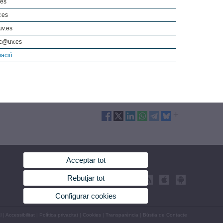
.es
.es
@uv.es
tic@uv.es
mació
Acceptar tot
Rebutjar tot
Configurar cookies
l
|
Accessibilitat
|
Política privacitat
|
Cookies
|
Transparència
|
Bústia de Contacte