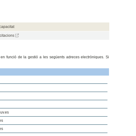
capacitat
icitacions
 en funció de la gestió a les següents adreces electròniques. Si
@uv.es
es
es