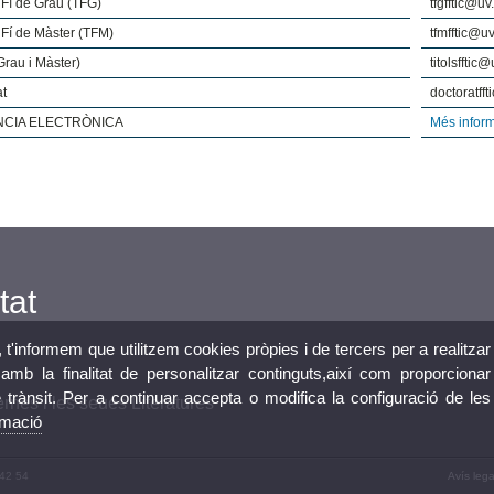
 Fí de Grau (TFG)
tfgfftic@uv
 Fí de Màster (TFM)
tfmfftic@uv
(Grau i Màster)
titolsfftic
at
doctoratff
NCIA ELECTRÒNICA
Més infor
tat
, t'informem que utilitzem cookies pròpies i de tercers per a realitzar
mb la finalitat de personalitzar continguts,així com proporcionar
e trànsit. Per a continuar accepta o modifica la configuració de les
nes i les seues Literatures
rmació
 42 54
Avís lega