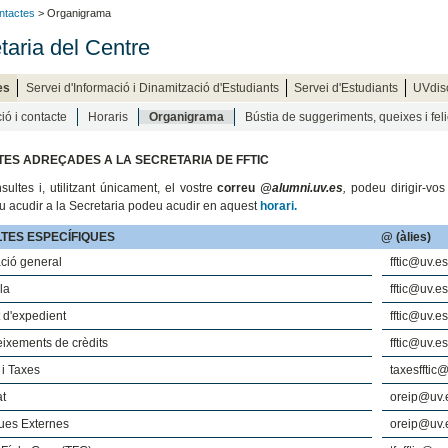
ntactes
> Organigrama
taria del Centre
es
Servei d'Informació i Dinamització d'Estudiants
Servei d'Estudiants
UVdis
ió i contacte
Horaris
Organigrama
Bústia de suggeriments, queixes i fel
ES ADREÇADES A LA SECRETARIA DE FFTIC
sultes i, utilitzant únicament, el vostre
correu
@alumni.uv.es
,
podeu dirigir-vos
u acudir a la Secretaria podeu acudir en aquest
horari.
TES ESPECÍFIQUES
@ (àlies)
ció general
fftic@uv.es
la
fftic@uv.es
t d'expedient
fftic@uv.es
ixements de crèdits
fftic@uv.es
i Taxes
taxesfftic
at
oreip@uv.
ues Externes
oreip@uv.