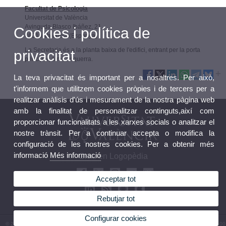
Facultat de Psicologia
Universitat de València
Avinguda Blasco Ibáñez, 21
Cookies i política de
46010 València (Espanya)
La Secretaria és a la planta baixa de l'edifici, entrant per la porta
privacitat
principal, a mà esquerra.
La teva privacitat és important per a nosaltres. Per això,
t'informem que utilitzem cookies pròpies i de tercers per a
realitzar anàlisis d'ús i mesurament de la nostra pàgina web
amb la finalitat de personalitzar continguts,així com
proporcionar funcionalitats a les xarxes socials o analitzar el
nostre trànsit. Per a continuar accepta o modifica la
configuració de les nostres cookies. Per a obtenir més
informació
Més informació
Grau en Logopèdia
Acceptar tot
Rebutjar tot
Configurar cookies
© 2026 UV. - Avda. Blasco Ibáñez, 21. 46010 València. Espanya. Telèfon: (+34) 96 386 41 00