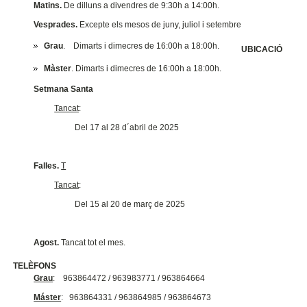
Matins.
De dilluns a divendres de 9:30h a 14:00h.
Vesprades.
Excepte els mesos de juny, juliol i setembre
Grau
. Dimarts i dimecres de 16:00h a 18:00h.
UBICACIÓ
Màster
. Dimarts i dimecres de 16:00h a 18:00h.
Setmana Santa
Tancat
:
Del 17 al 28 d´abril de 2025
Falles.
T
Tancat
:
Del 15 al 20 de març de 2025
Agost.
Tancat tot el mes.
TELÈFONS
Grau
: 963864472 / 963983771 / 963864664
Máster
: 963864331 / 963864985 / 963864673