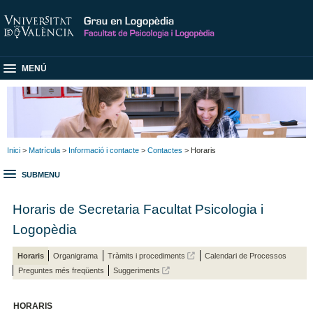
MENÚ
Inici
>
Matrícula
>
Informació i contacte
>
Contactes
> Horaris
SUBMENU
Horaris de Secretaria Facultat Psicologia i
Logopèdia
Horaris
Organigrama
Tràmits i procediments
Calendari de Processos
Preguntes més freqüents
Suggeriments
HORARIS