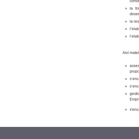
conve
la tr
desen
la re
l’ela
l’ela
Així matei
asses
propo
s’enc
s’enc
gesti
Empre
s'enc