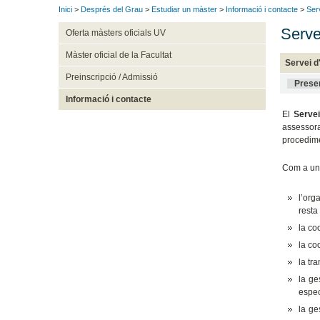
Inici
>
Després del Grau
>
Estudiar un màster
>
Informació i contacte
>
Ser
Serve
Oferta màsters oficials UV
Màster oficial de la Facultat
Servei d
Preinscripció / Admissió
Prese
Informació i contacte
El
Servei
assessora
procedime
Com a uni
l’org
resta
la co
la co
la tr
la ge
espec
la ge