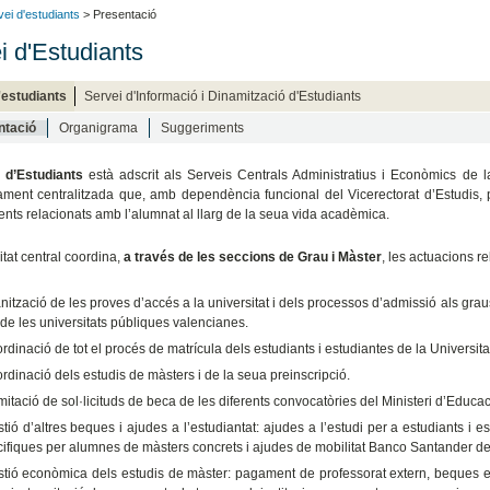
vei d'estudiants
> Presentació
i d'Estudiants
'estudiants
Servei d'Informació i Dinamització d'Estudiants
ntació
Organigrama
Suggeriments
 d’Estudiants
està adscrit als Serveis Centrals Administratius i Econòmics de la
ment centralitzada que, amb dependència funcional del Vicerectorat d’Estudis, p
nts relacionats amb l’alumnat al llarg de la seua vida acadèmica.
tat central coordina,
a través de les seccions de Grau i Màster
, les actuacions 
anització de les proves d’accés a la universitat i dels processos d’admissió als gra
 de les universitats públiques valencianes.
ordinació de tot el procés de matrícula dels estudiants i estudiantes de la Universita
ordinació dels estudis de màsters i de la seua preinscripció.
amitació de sol·licituds de beca de les diferents convocatòries del Ministeri d’Educa
stió d’altres beques i ajudes a l’estudiantat: ajudes a l’estudi per a estudiants i 
ifiques per alumnes de màsters concrets i ajudes de mobilitat Banco Santander de 
stió econòmica dels estudis de màster: pagament de professorat extern, beques 