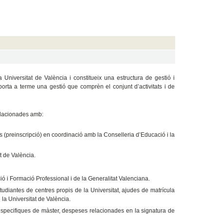
 Universitat de València i constitueix una estructura de gestió i
orta a terme una gestió que comprèn el conjunt d’activitats i de
relacionades amb:
us (preinscripció) en coordinació amb la Conselleria d’Educació i la
t de València.
ció i Formació Professional i de la Generalitat Valenciana.
estudiantes de centres propis de la Universitat, ajudes de matrícula
la Universitat de València.
especifiques de màster, despeses relacionades en la signatura de