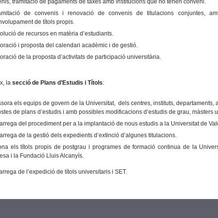
nis, tramitació de pagaments de taxes amb institucions que no tenen conveni.
amitació de convenis i renovació de convenis de titulacions conjuntes, amb
volupament de títols propis.
solució de recursos en matèria d’estudiants.
boració i proposta del calendari acadèmic i de gestió.
boració de la proposta d’activitats de participació universitària.
x, la
secció de Plans d’Estudis i Títols
:
sora els equips de govern de la Universitat, dels centres, instituts, departaments, 
stes de plans d’estudis i amb possibles modificacions d’estudis de grau, màsters un
arrega del procediment per a la implantació de nous estudis a la Universitat de Val
arrega de la gestió dels expedients d’extinció d’algunes titulacions.
ona els títols propis de postgrau i programes de formació continua de la Univer
sa i la Fundació Lluis Alcanyís.
arrega de l’expedició de títols universitaris i SET.