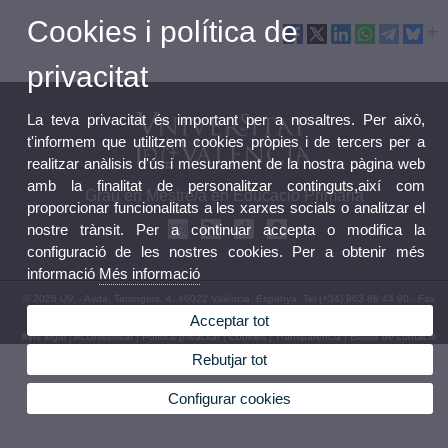
Cookies i política de
privacitat
La teva privacitat és important per a nosaltres. Per això,
t'informem que utilitzem cookies pròpies i de tercers per a
realitzar anàlisis d'ús i mesurament de la nostra pàgina web
amb la finalitat de personalitzar continguts,així com
Grau en Mestre/a en Educació Primària
proporcionar funcionalitats a les xarxes socials o analitzar el
nostre trànsit. Per a continuar accepta o modifica la
configuració de les nostres cookies. Per a obtenir més
informació
Més informació
© 2026 UV. - Avda. Tarongers, 4. 46022 València. Espanya. Tel (+34) 963 86 44 90 - Fax
(+34) 963 86 44 87
Acceptar tot
Avís legal
|
Accessibilitat
|
Política privacitat
|
Cookies
|
Transparència
|
Bústia de contacte
Rebutjar tot
Configurar cookies