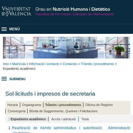
MENÚ
Inici
>
Matrícula
>
Informació i contacte
>
Contactes
>
Tràmits i procediments
>
Expedients acadèmics
SUBMENU
Sol·licituds i impresos de secretaria
Horaris
Organigrama
Tràmits i procediments
Oficina de Registre
Consergeria
Bústia de Suggeriments, Queixes i Felicitacions
Expedients acadèmics
Accés i admissió
Tesis
Realització de tràmits administratius i autorització.
Administració