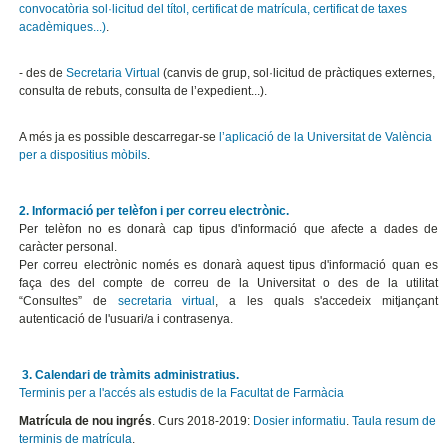
convocatòria sol·licitud del títol, certificat de matrícula, certificat de taxes
acadèmiques...)
.
- des de
Secretaria Virtual
(canvis de grup, sol·licitud de pràctiques externes,
consulta de rebuts, consulta de l’expedient...).
A més ja es possible descarregar-se
l’aplicació de la Universitat de València
per a dispositius mòbils
.
2. Informació per telèfon i per correu electrònic.
Per telèfon no es donarà cap tipus d'informació que afecte a dades de
caràcter personal.
Per correu electrònic només es donarà aquest tipus d'informació quan es
faça des del compte de correu de la Universitat o des de la utilitat
“Consultes” de
secretaria virtual
, a les quals s'accedeix mitjançant
autenticació de l'usuari/a i contrasenya.
3
. Calendari de tràmits administratius
.
Terminis per a l'accés als estudis de la Facultat de Farmàcia
Matrícula de nou ingrés
. Curs 2018-2019:
Dosier informatiu
.
Taula resum de
terminis de matrícula
.