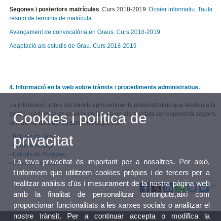
Segones i posteriors matrícules
. Curs 2018-2019:
Dosier informatiu
.
Taula
resum de terminis de matrícula
.
Avançament de convocatòria en Graus. Curs 2018-2019
Adaptació als estudis de Grau. Curs 2018-2019
4. Informació en la web sobre tràmits i procediments administratius.
La informació sobre els tràmits i procediments administratius que afecten a la
Cookies i política de
gestió acadèmica es publica en la web en els apartats corresponents segons
la matèria, dins de les seccions següents:
privacitat
-
Estudis de Grau
-
Plans a extingir
-
Estudis de Postgrau
La teva privacitat és important per a nosaltres. Per això,
-
Mobilitat i Intercanvi
t'informem que utilitzem cookies pròpies i de tercers per a
realitzar anàlisis d'ús i mesurament de la nostra pàgina web
amb la finalitat de personalitzar continguts,així com
proporcionar funcionalitats a les xarxes socials o analitzar el
nostre trànsit. Per a continuar accepta o modifica la